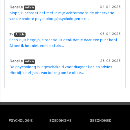
Renske
04-04-2025
Article
Klopt, ik schreef het met in mijn achterhoofd de observatie
van de andere psycholoog/psychologen + e...
sv
03-04-2025
Article
Snap ik, ik begrijp je reactie. Ik denk dat je daar een punt hebt.
Al ben ik het niet eens dat als...
Renske
28-03-2025
Article
De psycholoog is ingeschakeld voor diagnostiek en advies.
Hierbij is het juist van belang om te obse...
PSYCHOLOGIE
BOEDDHISME
GEZONDHEID