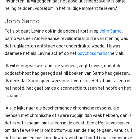
instincten. Ik wil zeggen dat het absoluut noodzakelijk is om je
heling te doen, vooral om in het huidige moment te leven.'
John Sarno
Tot slot gaat Levine ook in de podcast kort in op
John Sarno
.
Sarno was een Amerikaanse revalidatiearts die van mening was
dat rugklachten ontstaan door onderdrukte woede. Hij was
daarmee net als Levine actief op het
psychosomatisch
e vlak.
'Ik wil er nog wel wat aan toe voegen', zegt Levine, nadat de
podcast-host had gezegd dat hij boeken van Sarno had gelezen.
'Ik denk dat Sarno goed werk heeft verricht. Het zit niet alleen in
het hoofd, het gaat om de disconnectie tussen het hoofd en het
lichaam.'
'Als je kijkt naar die beschermende chronische respons, die
mensen met chronische of zware rugpijn dan vaak hebben, dan is
dat in het lichaam, niet alleen in de geest. Een effectieve manier
om dan te werken is om bottom-up aan de slag te gaan, vanuit uit
het lichaam, en niet top-down, vanuit het hoofd (zoals cognitieve