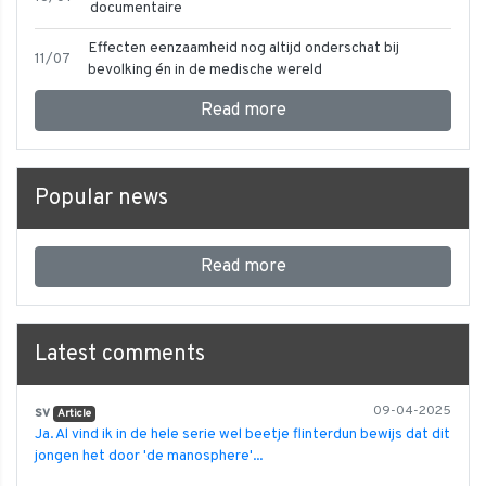
documentaire
Effecten eenzaamheid nog altijd onderschat bij
11/07
bevolking én in de medische wereld
Read more
Popular news
Read more
Latest comments
sv
09-04-2025
Article
Ja. Al vind ik in de hele serie wel beetje flinterdun bewijs dat dit
jongen het door 'de manosphere'...