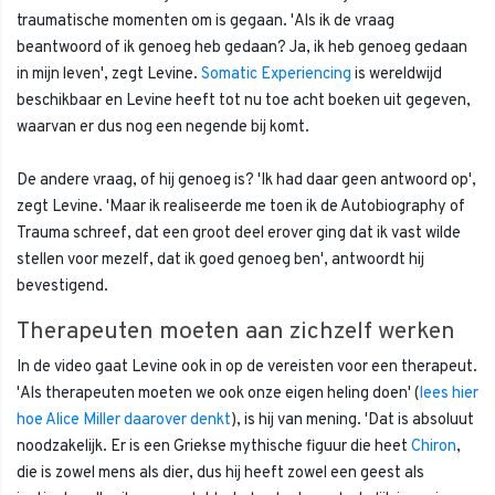
traumatische momenten om is gegaan. 'Als ik de vraag
beantwoord of ik genoeg heb gedaan? Ja, ik heb genoeg gedaan
in mijn leven', zegt Levine.
Somatic Experiencing
is wereldwijd
beschikbaar en Levine heeft tot nu toe acht boeken uit gegeven,
waarvan er dus nog een negende bij komt.
De andere vraag, of hij genoeg is? 'Ik had daar geen antwoord op',
zegt Levine. 'Maar ik realiseerde me toen ik de Autobiography of
Trauma schreef, dat een groot deel erover ging dat ik vast wilde
stellen voor mezelf, dat ik goed genoeg ben', antwoordt hij
bevestigend.
Therapeuten moeten aan zichzelf werken
In de video gaat Levine ook in op de vereisten voor een therapeut.
'Als therapeuten moeten we ook onze eigen heling doen' (
lees hier
hoe Alice Miller daarover denkt
), is hij van mening. 'Dat is absoluut
noodzakelijk. Er is een Griekse mythische figuur die heet
Chiron
,
die is zowel mens als dier, dus hij heeft zowel een geest als