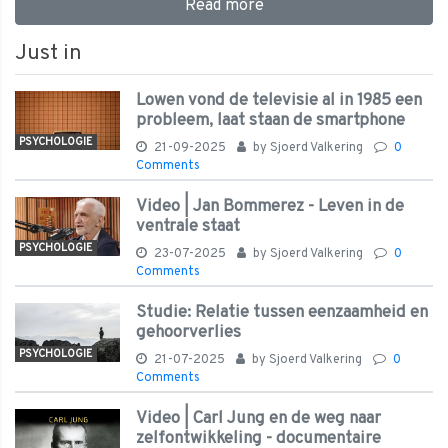
Read more
Just in
Lowen vond de televisie al in 1985 een
probleem, laat staan de smartphone
PSYCHOLOGIE
21-09-2025
by
Sjoerd Valkering
0
Comments
Video | Jan Bommerez - Leven in de
ventrale staat
PSYCHOLOGIE
23-07-2025
by
Sjoerd Valkering
0
Comments
Studie: Relatie tussen eenzaamheid en
gehoorverlies
PSYCHOLOGIE
21-07-2025
by
Sjoerd Valkering
0
Comments
Video | Carl Jung en de weg naar
zelfontwikkeling - documentaire