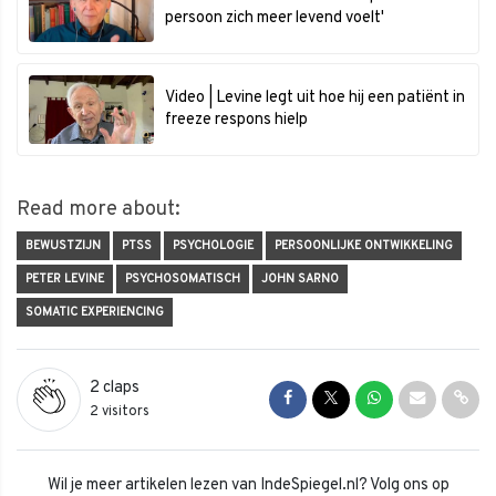
persoon zich meer levend voelt'
Video | Levine legt uit hoe hij een patiënt in
freeze respons hielp
Read more about:
BEWUSTZIJN
PTSS
PSYCHOLOGIE
PERSOONLIJKE ONTWIKKELING
PETER LEVINE
PSYCHOSOMATISCH
JOHN SARNO
SOMATIC EXPERIENCING
2
claps
Share on Facebook
Share on Twitter
Share on Whats
Share via 
Shar
2 visitors
Wil je meer artikelen lezen van IndeSpiegel.nl? Volg ons op