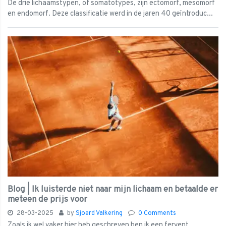
De drie lichaamstypen, of somatotypes, zijn ectomorf, mesomorf
en endomorf. Deze classificatie werd in de jaren 40 geïntroduc...
Blog | Ik luisterde niet naar mijn lichaam en betaalde er
meteen de prijs voor
28-03-2025
by
Sjoerd Valkering
0 Comments
Zoals ik wel vaker hier heb geschreven ben ik een fervent