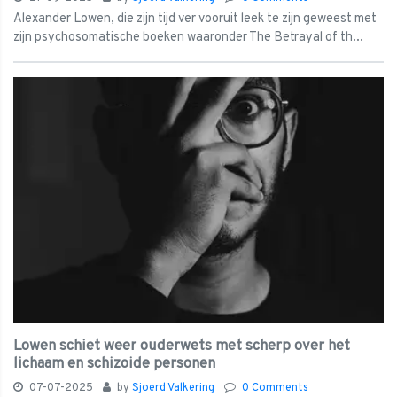
Alexander Lowen, die zijn tijd ver vooruit leek te zijn geweest met
zijn psychosomatische boeken waaronder The Betrayal of th...
Lowen schiet weer ouderwets met scherp over het
lichaam en schizoide personen
07-07-2025
by
Sjoerd Valkering
0 Comments