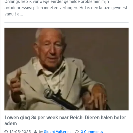
Onlangs heb ik vanwege eerder gemelde problemen mijn
antidepressiva pillen moeten verhogen. Het is een keuze geweest
vanuit a...
Lowen ging 3x per week naar Reich: Dieren halen beter
adem
12-05-2025
by
Sjoerd Valkering
0 Comments