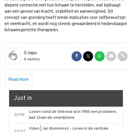
diepere connectie met hun lichaam te herstellen, wat bijdraagt
aan een gevoel van kracht, stabiliteit en aanwezigheid. Dit
concept van gronding heeft brede implicaties voor zelfbewustzijn
en veerkracht, en wordt nog steeds gewaardeerd in hedendaagse
lichaamsgerichte therapieën.
0
claps
Share on Facebook
Share on Twitter
Share on Whats
Share via 
Shar
0 visitors
Read more
Just in
Lowen vond de televisie al in 1985 een probleem,
21/09
laat staan de smartphone
Video | Jan Bommerez - Leven in de ventrale
23/07