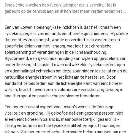
Sinds enkele weken heb ik een kuitspier die is verrekt. Het is
gebeurd op de tennisbaan en ik kon niet meer verder nadat het...
Een van Lowen's belangrijkste inzichten is dat het lichaam een
fysieke spiegel is van iemands emotionele geschiedenis. Hij stelde
dat emoties zoals angst, woede en verdriet zich vastzetten in
specifieke delen van het lichaam, wat leidt tot chronische
spierspanning of veranderingen in de lichaamshouding.
Bijvoorbeeld, een gekromde houding kan wijzen op gevoelens van
onderdrukking of schuld. Lowen ontwikkelde fysieke oefeningen
en ademhalingstechnieken om deze spanningen los te laten en de
natuurlijke energiestroom in het lichaam te herstellen. Door
aandacht te besteden aan de lichamelijke kant van emotioneel
welzijn, bracht Lowen een revolutionaire verschuiving teweeg in
hoe therapeuten psychische problemen benaderen.
Een ander cruciaal aspect van Lowen’s werk is de focus op
vitaliteit en gronding. Hij geloofde dat een gezond persoon niet
alleen emotioneel in balans is, maar ook letterlijk "geaard" is –
stevig verbonden met de fysieke realiteit en zijn of haar eigen
lichaam. Zijn bio-energetische therapieën helpen mensen om een