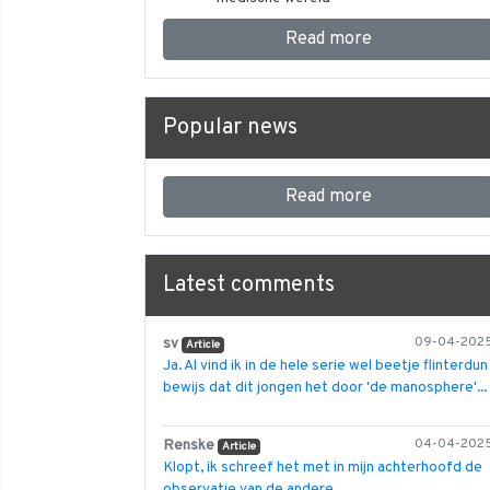
Read more
Popular news
Read more
Latest comments
sv
09-04-202
Article
Ja. Al vind ik in de hele serie wel beetje flinterdun
bewijs dat dit jongen het door 'de manosphere'...
Renske
04-04-202
Article
Klopt, ik schreef het met in mijn achterhoofd de
observatie van de andere