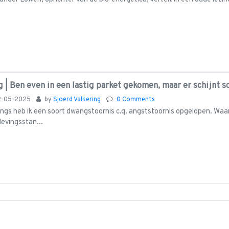
g | Ben even in een lastig parket gekomen, maar er schijnt s
2-05-2025
by
Sjoerd Valkering
0 Comments
ngs heb ik een soort dwangstoornis c.q. angststoornis opgelopen. Waarb
levingsstan...