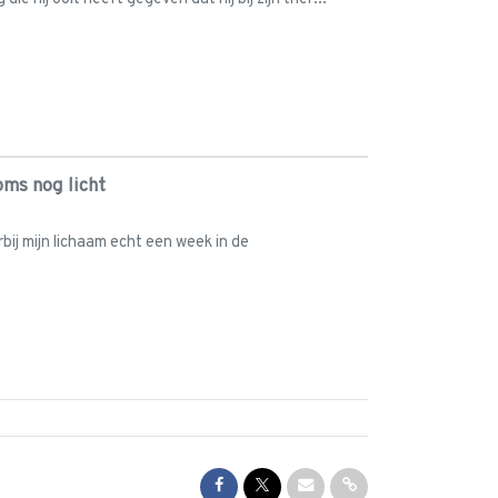
oms nog licht
ij mijn lichaam echt een week in de
Share on Facebook
Share on Twitter
Share via Mail
Share via link