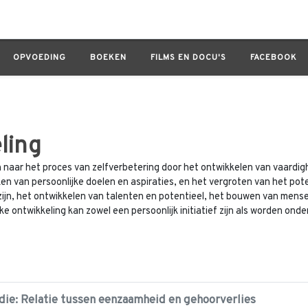
OPVOEDING
BOEKEN
FILMS EN DOCU'S
FACEBOOK
ling
 naar het proces van zelfverbetering door het ontwikkelen van vaardigh
en van persoonlijke doelen en aspiraties, en het vergroten van het poten
n, het ontwikkelen van talenten en potentieel, het bouwen van menseli
ke ontwikkeling kan zowel een persoonlijk initiatief zijn als worden on
die: Relatie tussen eenzaamheid en gehoorverlies