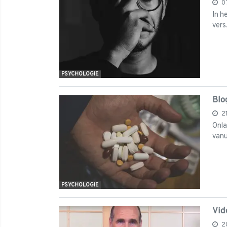
0
In h
vers.
PSYCHOLOGIE
Blo
2
Onla
vanui
PSYCHOLOGIE
Vid
2