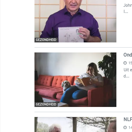
John
I...
GEZONDHEID
Ond
1
Uit 
d...
GEZONDHEID
NLP
1