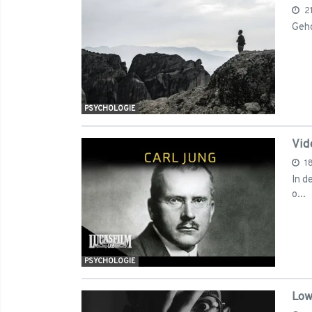
2
Geho
PSYCHOLOGIE
Vid
1
In d
o...
PSYCHOLOGIE
Low