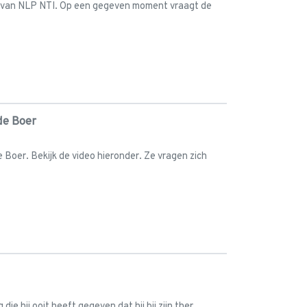
r van NLP NTI. Op een gegeven moment vraagt de
de Boer
Boer. Bekijk de video hieronder. Ze vragen zich
e hij ooit heeft gegeven dat hij bij zijn ther...