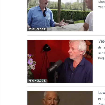
Mooi
voor
PSYCHOLOGIE
Vid
1
In d
nog.
PSYCHOLOGIE
Low
1
Alex