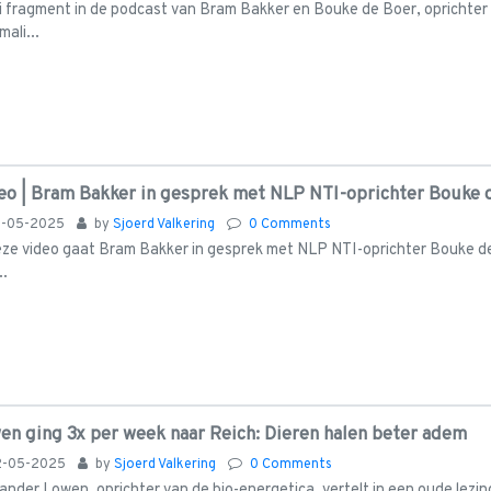
 fragment in de podcast van Bram Bakker en Bouke de Boer, oprichte
mali...
eo | Bram Bakker in gesprek met NLP NTI-oprichter Bouke 
3-05-2025
by
Sjoerd Valkering
0 Comments
eze video gaat Bram Bakker in gesprek met NLP NTI-oprichter Bouke de 
..
en ging 3x per week naar Reich: Dieren halen beter adem
2-05-2025
by
Sjoerd Valkering
0 Comments
ander Lowen, oprichter van de bio-energetica, vertelt in een oude lezing di