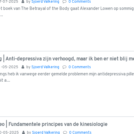
7-07-2025
by
Sjoerd Valkering
0 Comments
et boek van The Betrayal of the Body gaat Alexander Lowen op sommige v
..
g | Anti-depressiva zijn verhoogd, maar ik ben er niet blij m
1-05-2025
by
Sjoerd Valkering
0 Comments
ngs heb ik vanwege eerder gemelde problemen mijn antidepressiva pil
t a...
eo | Fundamentele principes van de kinesiologie
0-05-2025
by
Sjoerd Valkering
0 Comments