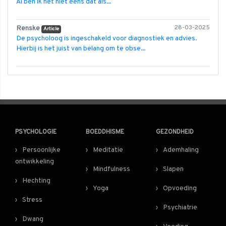
Al ben ik het niet eens dat als...
Renske
28-03-2025
Article
De psycholoog is ingeschakeld voor diagnostiek en advies.
Hierbij is het juist van belang om te obse...
PSYCHOLOGIE
BOEDDHISME
GEZONDHEID
Persoonlijke
Meditatie
Ademhaling
ontwikkeling
Mindfulness
Slapen
Hechting
Yoga
Opvoeding
Stress
Psychiatrie
Dwang