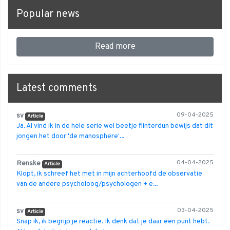
Popular news
Read more
Latest comments
sv
09-04-2025
Article
Ja. Al vind ik in de hele serie wel beetje flinterdun bewijs dat dit
jongen het door 'de manosphere'...
Renske
04-04-2025
Article
Klopt, ik schreef het met in mijn achterhoofd de observatie
van de andere psycholoog/psychologen + e...
sv
03-04-2025
Article
Snap ik, ik begrijp je reactie. Ik denk dat je daar een punt hebt.