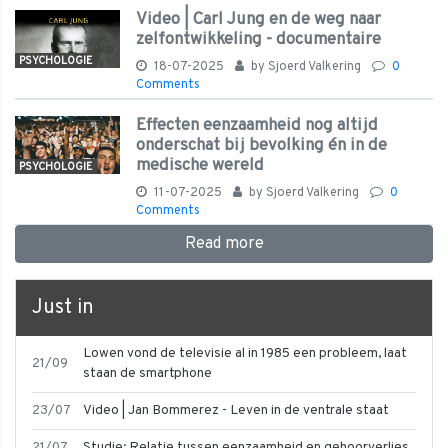
Video | Carl Jung en de weg naar
zelfontwikkeling - documentaire
PSYCHOLOGIE
18-07-2025
by
Sjoerd Valkering
0
Comments
Effecten eenzaamheid nog altijd
onderschat bij bevolking én in de
medische wereld
PSYCHOLOGIE
11-07-2025
by
Sjoerd Valkering
0
Comments
Read more
Just in
Lowen vond de televisie al in 1985 een probleem, laat
21/09
staan de smartphone
23/07
Video | Jan Bommerez - Leven in de ventrale staat
21/07
Studie: Relatie tussen eenzaamheid en gehoorverlies