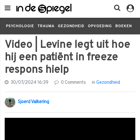
PSYCHOLOGIE
TRAUMA
GEZONDHEID
OPVOEDING
BOEKEN
FI
Video | Levine legt uit hoe
hij een patiënt in freeze
respons hielp
30/07/2024 16:39
0 Comments
in
Gezondheid
Sjoerd Valkering