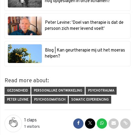
nog opgeslagen in onze lichamen?
Peter Levine: 'Doel van therapie is dat de
persoon zich meer levend voelt'
Blog | Kan geurtherapie mij uit het moeras
helpen?
Read more about:
GEZONDHEID
PERSOONLIJKE ONTWIKKELING
PSYCHOTRAUMA
PETER LEVINE
PSYCHOSOMATISCH
SOMATIC EXPERIENCING
1
claps
Share on Facebook
Share on Twitter
Share on Whats
Share via 
Shar
1 visitors