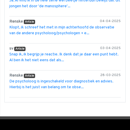
Ja. Al vind ik in de hele serie wel beetje flinterdun bewijs dat dit
jongen het door 'de manosphere'...
Renske
04-04-2025
Article
Klopt, ik schreef het met in mijn achterhoofd de observatie
van de andere psycholoog/psychologen + e...
sv
03-04-2025
Article
Snap ik, ik begrijp je reactie. Ik denk dat je daar een punt hebt.
Al ben ik het niet eens dat als...
Renske
28-03-2025
Article
De psycholoog is ingeschakeld voor diagnostiek en advies.
Hierbij is het juist van belang om te obse...