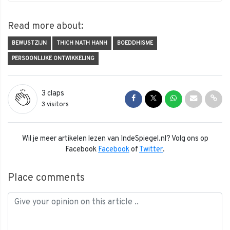
Read more about:
BEWUSTZIJN
THICH NATH HANH
BOEDDHISME
PERSOONLIJKE ONTWIKKELING
3
claps
Share on Facebook
Share on Twitter
Share on Whats
Share via 
Shar
3 visitors
Wil je meer artikelen lezen van IndeSpiegel.nl? Volg ons op
Facebook
Facebook
of
Twitter
.
Place comments