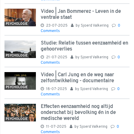
Video | Jan Bommerez - Leven in de
ventrale staat
PSYCHOLOGIE
23-07-2025
by
Sjoerd Valkering
0
Comments
Studie: Relatie tussen eenzaamheid en
gehoorverlies
PSYCHOLOGIE
21-07-2025
by
Sjoerd Valkering
0
Comments
Video | Carl Jung en de weg naar
zelfontwikkeling - documentaire
PSYCHOLOGIE
18-07-2025
by
Sjoerd Valkering
0
Comments
Effecten eenzaamheid nog altijd
onderschat bij bevolking én in de
medische wereld
PSYCHOLOGIE
11-07-2025
by
Sjoerd Valkering
0
Comments