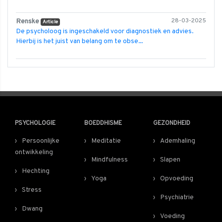
Renske
28-03-2025
Article
De psycholoog is ingeschakeld voor diagnostiek en advies.
Hierbij is het juist van belang om te obse...
PSYCHOLOGIE
BOEDDHISME
GEZONDHEID
Persoonlijke
Meditatie
Ademhaling
ontwikkeling
Mindfulness
Slapen
Hechting
Yoga
Opvoeding
Stress
Psychiatrie
Dwang
Voeding