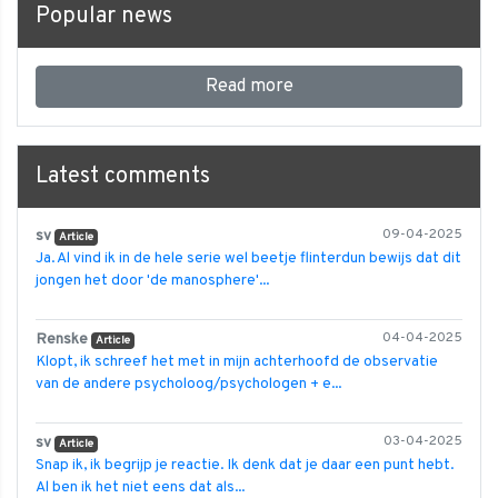
Popular news
Read more
Latest comments
sv
09-04-2025
Article
Ja. Al vind ik in de hele serie wel beetje flinterdun bewijs dat dit
jongen het door 'de manosphere'...
Renske
04-04-2025
Article
Klopt, ik schreef het met in mijn achterhoofd de observatie
van de andere psycholoog/psychologen + e...
sv
03-04-2025
Article
Snap ik, ik begrijp je reactie. Ik denk dat je daar een punt hebt.
Al ben ik het niet eens dat als...