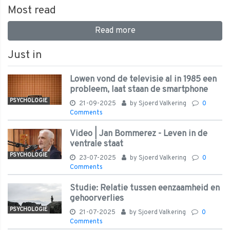
Most read
Read more
Just in
Lowen vond de televisie al in 1985 een
probleem, laat staan de smartphone
PSYCHOLOGIE
21-09-2025
by
Sjoerd Valkering
0
Comments
Video | Jan Bommerez - Leven in de
ventrale staat
PSYCHOLOGIE
23-07-2025
by
Sjoerd Valkering
0
Comments
Studie: Relatie tussen eenzaamheid en
gehoorverlies
PSYCHOLOGIE
21-07-2025
by
Sjoerd Valkering
0
Comments