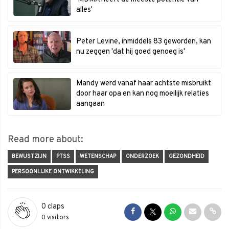
alles'
Peter Levine, inmiddels 83 geworden, kan
nu zeggen 'dat hij goed genoeg is'
Mandy werd vanaf haar achtste misbruikt
door haar opa en kan nog moeilijk relaties
aangaan
Read more about:
BEWUSTZIJN
PTSS
WETENSCHAP
ONDERZOEK
GEZONDHEID
PERSOONLIJKE ONTWIKKELING
0
claps
Share on Facebook
Share on Twitter
Share on Whats
Share via 
Shar
0 visitors