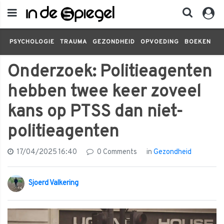
PSYCHOLOGIE
TRAUMA
GEZONDHEID
OPVOEDING
BOEKEN
FI
Onderzoek: Politieagenten
hebben twee keer zoveel
kans op PTSS dan niet-
politieagenten
17/04/2025 16:40
0 Comments
in
Gezondheid
Sjoerd Valkering