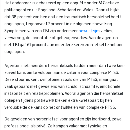
Het onderzoek is gebaseerd op een enquête onder 617 actieve
politieagenten uit Engeland, Schotland en Wales. Daaruit blijkt
dat 38 procent van hen ooit een traumatisch hersenletsel heeft
opgelopen, tegenover 12 procent in de algemene bevolking.
Symptomen van een TBI zijn onder meer
bewustzijn
sverlies,
verwarring, desoriëntatie of geheugenverlies. Van de agenten
met TBI gaf 61 procent aan meerdere keren zo’n letsel te hebben
opgelopen.
Agenten met meerdere hersenletsels hadden meer dan twee keer
zoveel kans om te voldoen aan de criteria voor complexe PTSS.
Deze stoornis kent symptomen zoals die van PTSS, maar gaat
vaak gepaard met gevoelens van schuld, schaamte, emotionele
instabiliteit en relatieproblemen. Vooral agenten die hersenletsel
opliepen tijdens politiewerk bleken extra kwetsbaar: bij hen
verdubbelde de kans op het ontwikkelen van complexe PTSS.
De gevolgen van hersenletsel voor agenten zijn ingrijpend, zowel
professioneel als privé. Ze kampen vaker met fysieke en