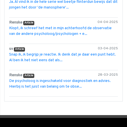
Ja. Al vind ik in de hele serie wel beetje flinterdun bewijs dat dit
jongen het door 'de manosphere'...
Renske
04-04-2025
Article
Klopt, ik schreef het met in mijn achterhoofd de observatie
van de andere psycholoog/psychologen + e...
sv
03-04-2025
Article
Snap ik, ik begrijp je reactie. Ik denk dat je daar een punt hebt.
Al ben ik het niet eens dat als...
Renske
28-03-2025
Article
De psycholoog is ingeschakeld voor diagnostiek en advies.
Hierbij is het juist van belang om te obse...