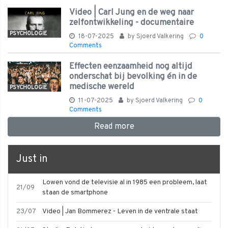
Video | Carl Jung en de weg naar
zelfontwikkeling - documentaire
PSYCHOLOGIE
18-07-2025
by
Sjoerd Valkering
0
Comments
Effecten eenzaamheid nog altijd
onderschat bij bevolking én in de
medische wereld
PSYCHOLOGIE
11-07-2025
by
Sjoerd Valkering
0
Comments
Read more
Just in
Lowen vond de televisie al in 1985 een probleem, laat
21/09
staan de smartphone
23/07
Video | Jan Bommerez - Leven in de ventrale staat