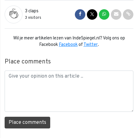
3
claps
Share on Facebook
Share on Twitter
Share on Whats
Share via 
Shar
3 visitors
Wil je meer artikelen lezen van IndeSpiegel.nl? Volg ons op
Facebook
Facebook
of
Twitter
.
Place comments
Place comments