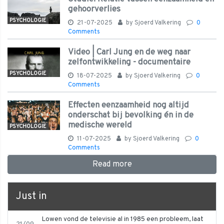
gehoorverlies
PSYCHOLOGIE
21-07-2025
by
Sjoerd Valkering
0
Comments
Video | Carl Jung en de weg naar
zelfontwikkeling - documentaire
PSYCHOLOGIE
18-07-2025
by
Sjoerd Valkering
0
Comments
Effecten eenzaamheid nog altijd
onderschat bij bevolking én in de
medische wereld
PSYCHOLOGIE
11-07-2025
by
Sjoerd Valkering
0
Comments
Read more
Just in
Lowen vond de televisie al in 1985 een probleem, laat