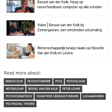
Bessel van der Kolk: Hoop op
neurofeedback-computer op alle scholen
Video | Bessel van der Kolk bij
Zomergasten, een omstreden uitzending
Wetenschappelijk bewijs haaks op filosofie
Van der Kolk en Levine
Read more about:
BEWUSTZIJN
PSYCHOTHERAPIE
PTSS
PSYCHOLOGIE
WETENSCHAP
BESSEL VAN DER KOLK
PETER LEVINE
PSYCHOSOMATISCH
COGNITIEVE GEDRAGSTHERAPIE
LICHAAMSWERK
POLYVAGAAL THEORIE