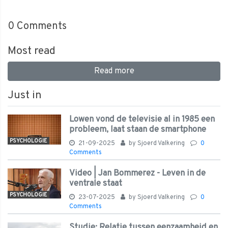
0
Comments
Most read
Read more
Just in
Lowen vond de televisie al in 1985 een
probleem, laat staan de smartphone
PSYCHOLOGIE
21-09-2025
by
Sjoerd Valkering
0
Comments
Video | Jan Bommerez - Leven in de
ventrale staat
PSYCHOLOGIE
23-07-2025
by
Sjoerd Valkering
0
Comments
Studie: Relatie tussen eenzaamheid en