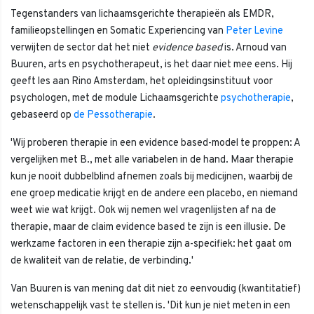
Tegenstanders van lichaamsgerichte therapieën als EMDR,
familieopstellingen en Somatic Experiencing van
Peter Levine
verwijten de sector dat het niet
evidence based
is. Arnoud van
Buuren, arts en psychotherapeut, is het daar niet mee eens. Hij
geeft les aan Rino Amsterdam, het opleidingsinstituut voor
psychologen, met de module Lichaamsgerichte
psychotherapie
,
gebaseerd op
de Pessotherapie
.
'Wij proberen therapie in een evidence based-model te proppen: A
vergelijken met B., met alle variabelen in de hand. Maar therapie
kun je nooit dubbelblind afnemen zoals bij medicijnen, waarbij de
ene groep medicatie krijgt en de andere een placebo, en niemand
weet wie wat krijgt. Ook wij nemen wel vragenlijsten af na de
therapie, maar de claim evidence based te zijn is een illusie. De
werkzame factoren in een therapie zijn a-specifiek: het gaat om
de kwaliteit van de relatie, de verbinding.'
Van Buuren is van mening dat dit niet zo eenvoudig (kwantitatief)
wetenschappelijk vast te stellen is. 'Dit kun je niet meten in een