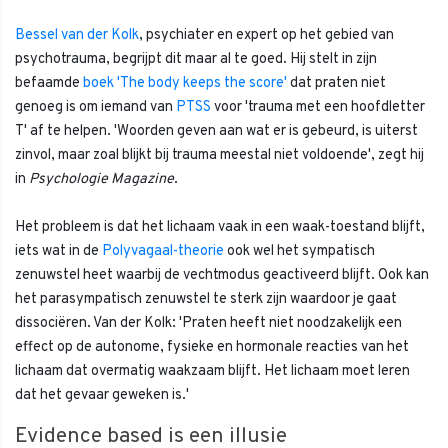
Bessel van der Kolk
, psychiater en expert op het gebied van
psychotrauma, begrijpt dit maar al te goed. Hij stelt in zijn
befaamde
boek 'The body keeps the score'
dat praten niet
genoeg is om iemand van
PTSS
voor 'trauma met een hoofdletter
T' af te helpen. 'Woorden geven aan wat er is gebeurd, is uiterst
zinvol, maar zoal blijkt bij trauma meestal niet voldoende', zegt hij
in
Psychologie Magazine
.
Het probleem is dat het lichaam vaak in een waak-toestand blijft,
iets wat in de
Polyvagaal-theorie
ook wel het sympatisch
zenuwstel heet waarbij de vechtmodus geactiveerd blijft. Ook kan
het parasympatisch zenuwstel te sterk zijn waardoor je gaat
dissociëren. Van der Kolk: 'Praten heeft niet noodzakelijk een
effect op de autonome, fysieke en hormonale reacties van het
lichaam dat overmatig waakzaam blijft. Het lichaam moet leren
dat het gevaar geweken is.'
Evidence based is een illusie