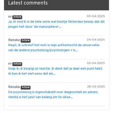
Latest comments
sv
09-04-2025
Article
Ja. Al vind ik in de hele serie wel beetje flinterdun bewijs dat dit
jongen het door 'de manosphere'...
Renske
04-04-2025
Article
Klopt, ik schreef het met in mijn achterhoofd de observatie
van de andere psycholoog/psychologen + e...
sv
03-04-2025
Article
Snap ik, ik begrijp je reactie. Ik denk dat je daar een punt hebt.
Al ben ik het niet eens dat als...
Renske
28-03-2025
Article
De psycholoog is ingeschakeld voor diagnostiek en advies.
Hierbij is het juist van belang om te obse...