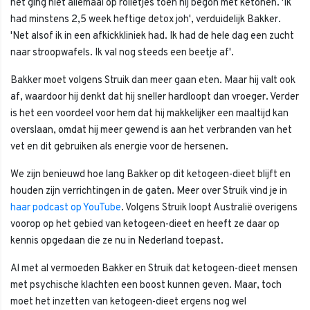
het ging niet allemaal op rolletjes toen hij begon met ketonen. 'Ik
had minstens 2,5 week heftige detox joh', verduidelijk Bakker.
'Net alsof ik in een afkickkliniek had. Ik had de hele dag een zucht
naar stroopwafels. Ik val nog steeds een beetje af'.
Bakker moet volgens Struik dan meer gaan eten. Maar hij valt ook
af, waardoor hij denkt dat hij sneller hardloopt dan vroeger. Verder
is het een voordeel voor hem dat hij makkelijker een maaltijd kan
overslaan, omdat hij meer gewend is aan het verbranden van het
vet en dit gebruiken als energie voor de hersenen.
We zijn benieuwd hoe lang Bakker op dit ketogeen-dieet blijft en
houden zijn verrichtingen in de gaten. Meer over Struik vind je in
haar podcast op YouTube
. Volgens Struik loopt Australië overigens
voorop op het gebied van ketogeen-dieet en heeft ze daar op
kennis opgedaan die ze nu in Nederland toepast.
Al met al vermoeden Bakker en Struik dat ketogeen-dieet mensen
met psychische klachten een boost kunnen geven. Maar, toch
moet het inzetten van ketogeen-dieet ergens nog wel