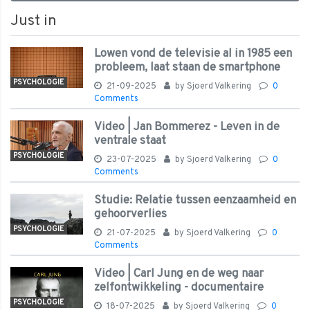
Just in
Lowen vond de televisie al in 1985 een
probleem, laat staan de smartphone
PSYCHOLOGIE
21-09-2025
by
Sjoerd Valkering
0
Comments
Video | Jan Bommerez - Leven in de
ventrale staat
PSYCHOLOGIE
23-07-2025
by
Sjoerd Valkering
0
Comments
Studie: Relatie tussen eenzaamheid en
gehoorverlies
PSYCHOLOGIE
21-07-2025
by
Sjoerd Valkering
0
Comments
Video | Carl Jung en de weg naar
zelfontwikkeling - documentaire
PSYCHOLOGIE
18-07-2025
by
Sjoerd Valkering
0