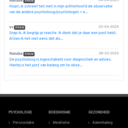
Renske
04-04-2025
Article
Klopt, ik schreef het met in mijn achterhoofd de observatie
van de andere psycholoog/psychologen + e...
sv
03-04-2025
Article
Snap ik, ik begrijp je reactie. Ik denk dat je daar een punt hebt.
Al ben ik het niet eens dat als...
Renske
28-03-2025
Article
De psycholoog is ingeschakeld voor diagnostiek en advies.
Hierbij is het juist van belang om te obse...
PSYCHOLOGIE
BOEDDHISME
GEZONDHEID
Persoonlijke
Meditatie
Ademhaling