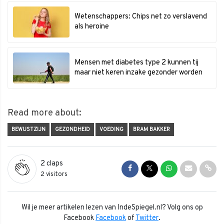
Wetenschappers: Chips net zo verslavend
als heroine
Mensen met diabetes type 2 kunnen tij
maar niet keren inzake gezonder worden
Read more about:
BEWUSTZIJN
GEZONDHEID
VOEDING
BRAM BAKKER
2
claps
Share on Facebook
Share on Twitter
Share on Whats
Share via 
Shar
2 visitors
Wil je meer artikelen lezen van IndeSpiegel.nl? Volg ons op
Facebook
Facebook
of
Twitter
.