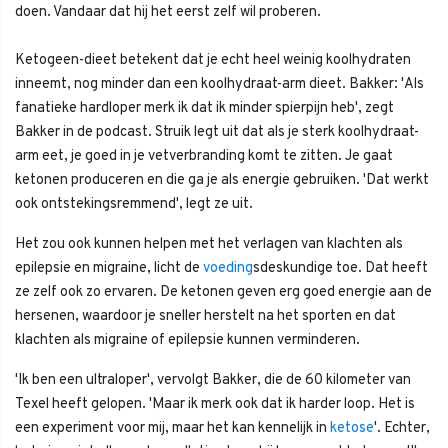
doen. Vandaar dat hij het eerst zelf wil proberen.
Ketogeen-dieet betekent dat je echt heel weinig koolhydraten
inneemt, nog minder dan een koolhydraat-arm dieet. Bakker: 'Als
fanatieke hardloper merk ik dat ik minder spierpijn heb', zegt
Bakker in de podcast. Struik legt uit dat als je sterk koolhydraat-
arm eet, je goed in je vetverbranding komt te zitten. Je gaat
ketonen produceren en die ga je als energie gebruiken. 'Dat werkt
ook ontstekingsremmend', legt ze uit.
Het zou ook kunnen helpen met het verlagen van klachten als
epilepsie en migraine, licht de
voeding
sdeskundige toe. Dat heeft
ze zelf ook zo ervaren. De ketonen geven erg goed energie aan de
hersenen, waardoor je sneller herstelt na het sporten en dat
klachten als migraine of epilepsie kunnen verminderen.
'Ik ben een ultraloper', vervolgt Bakker, die de 60 kilometer van
Texel heeft gelopen. 'Maar ik merk ook dat ik harder loop. Het is
een experiment voor mij, maar het kan kennelijk in
ketose
'. Echter,