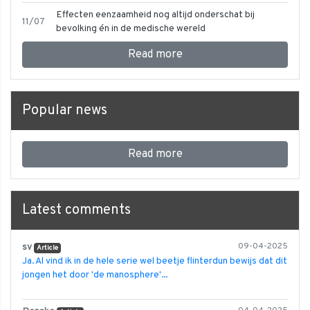
Effecten eenzaamheid nog altijd onderschat bij
11/07
bevolking én in de medische wereld
Read more
Popular news
Read more
Latest comments
sv
09-04-2025
Article
Ja. Al vind ik in de hele serie wel beetje flinterdun bewijs dat dit
jongen het door 'de manosphere'...