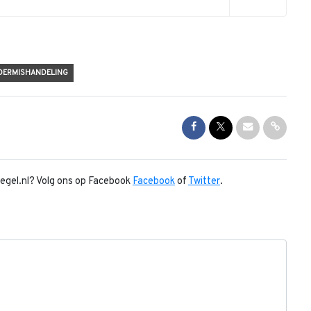
DERMISHANDELING
Share on Facebook
Share on Twitter
Share via Mai
Share l
piegel.nl? Volg ons op Facebook
Facebook
of
Twitter
.