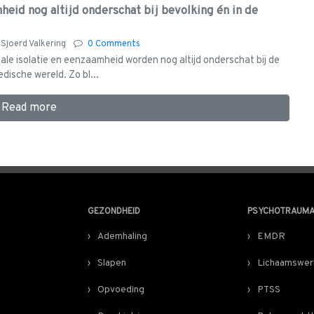
heid nog altijd onderschat bij bevolking én in de
y
Sjoerd Valkering
0 Comments
ale isolatie en eenzaamheid worden nog altijd onderschat bij de
dische wereld. Zo bl...
Read more
GEZONDHEID
PSYCHOTRAUM
Ademhaling
EMDR
Slapen
Lichaamswer
Opvoeding
PTSS