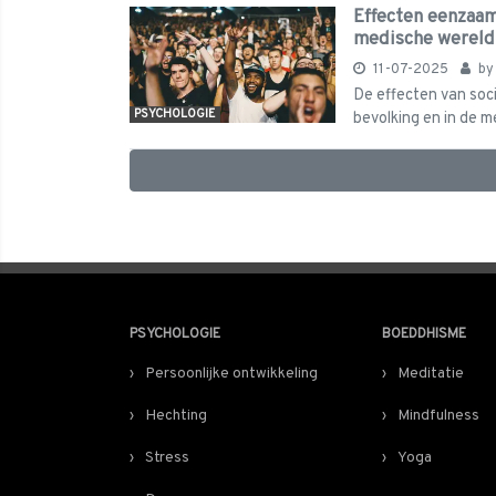
Effecten eenzaam
medische wereld
11-07-2025
b
De effecten van soci
PSYCHOLOGIE
bevolking en in de me
PSYCHOLOGIE
BOEDDHISME
Persoonlijke ontwikkeling
Meditatie
Hechting
Mindfulness
Stress
Yoga