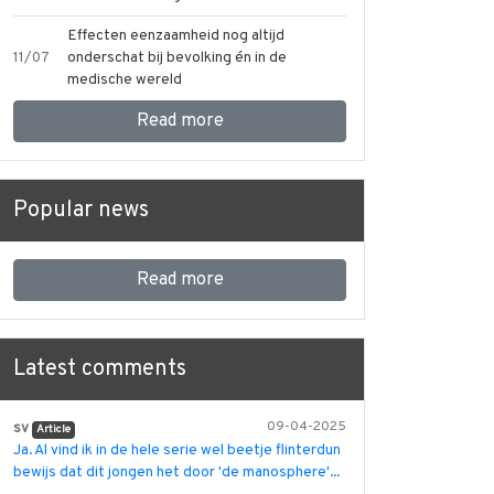
Effecten eenzaamheid nog altijd
11/07
onderschat bij bevolking én in de
medische wereld
Read more
Popular news
Read more
Latest comments
sv
09-04-2025
Article
Ja. Al vind ik in de hele serie wel beetje flinterdun
bewijs dat dit jongen het door 'de manosphere'...