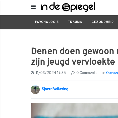
Opvoeding
Denen doen gewoon nog wat Bra
PSYCHOLOGIE
TRAUMA
GEZONDHEID
Denen doen gewoon n
zijn jeugd vervloekte
11/03/2024 17:35
0 Comments
in
Opvoe
Sjoerd Valkering