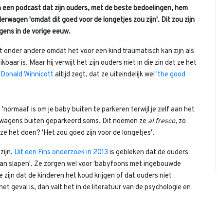
n een podcast dat zijn ouders, met de beste bedoelingen, hem
erwagen 'omdat dit goed voor de longetjes zou zijn'. Dit zou zijn
ens in de vorige eeuw.
it onder andere omdat het voor een kind traumatisch kan zijn als
ar is. Maar hij verwijt het zijn ouders niet in die zin dat ze het
s
Donald Winnicott
altijd zegt, dat ze uiteindelijk wel
'the good
normaal' is om je baby buiten te parkeren terwijl je zelf aan het
derwagens buiten geparkeerd soms. Dit noemen ze
al fresco
, zo
 ze het doen? 'Het zou goed zijn voor de longetjes'.
zijn.
Uit een Fins onderzoek in 2013
is gebleken dat de ouders
gaan slapen'. Ze zorgen wel voor 'babyfoons met ingebouwde
ijn dat de kinderen het koud krijgen of dat ouders niet
het geval is, dan valt het in de literatuur van de psychologie en