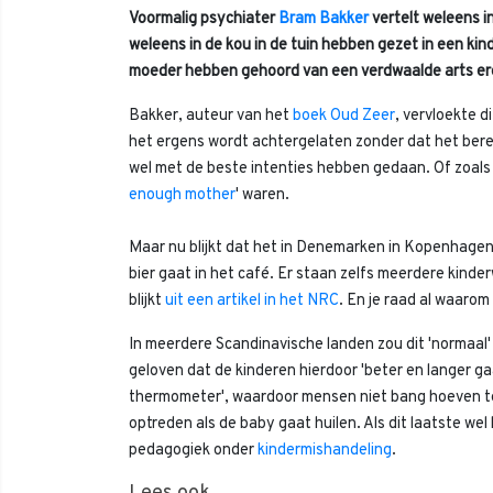
Voormalig psychiater
Bram Bakker
vertelt weleens i
weleens in de kou in de tuin hebben gezet in een kind
moeder hebben gehoord van een verdwaalde arts erg
Bakker, auteur van het
boek Oud Zeer
, vervloekte d
het ergens wordt achtergelaten zonder dat het bereikba
wel met de beste intenties hebben gedaan. Of zoal
enough mother
' waren.
Maar nu blijkt dat het in Denemarken in Kopenhagen '
bier gaat in het café. Er staan zelfs meerdere kin
blijkt
uit een artikel in het NRC
. En je raad al waarom
In meerdere Scandinavische landen zou dit 'normaal' 
geloven dat de kinderen hierdoor 'beter en langer 
thermometer', waardoor mensen niet bang hoeven te z
optreden als de baby gaat huilen. Als dit laatste wel 
pedagogiek onder
kindermishandeling
.