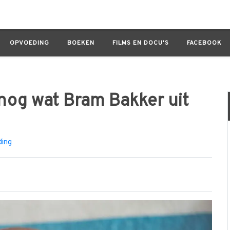
m Bakker uit zijn jeugd vervloekte
OPVOEDING
BOEKEN
FILMS EN DOCU'S
FACEBOOK
og wat Bram Bakker uit
ding