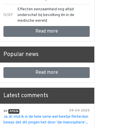
Effecten eenzaamheid nog altijd
11/07
onderschat bij bevolking én in de
medische wereld
Read more
Popular news
Read more
Latest comments
sv
09-04-2025
Article
Ja. Al vind ik in de hele serie wel beetje flinterdun
bewijs dat dit jongen het door 'de manosphere'...