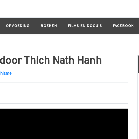
hich Nath Hanh
OPVOEDING
BOEKEN
FILMS EN DOCU'S
FACEBOOK
 door Thich Nath Hanh
hisme