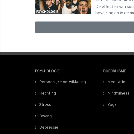
11-07-2025
b
De effecten van soci
PSYCHOLOGIE
bevolking en in de me
PSYCHOLOGIE
BOEDDHISME
Persoonlijke ontwikkeling
Meditatie
Hechting
Mindfulness
Stress
Yoga
Dwang
Depressie