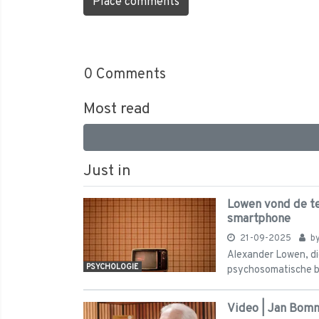
Place comments
0
Comments
Most read
Just in
Lowen vond de tel
smartphone
21-09-2025
b
Alexander Lowen, die 
PSYCHOLOGIE
psychosomatische bo
Video | Jan Bomm