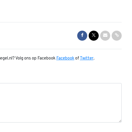
Share on Facebook
Share on Twitter
Share via Mai
Share l
piegel.nl? Volg ons op Facebook
Facebook
of
Twitter
.