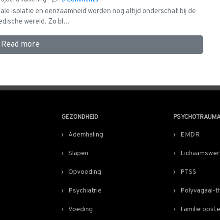
y
Sjoerd Valkering
0 Comments
ale isolatie en eenzaamheid worden nog altijd onderschat bij de
dische wereld. Zo bl...
Read more
GEZONDHEID
PSYCHOTRAUM
Ademhaling
EMDR
Slapen
Lichaamswer
Opvoeding
PTSS
Psychiatrie
Polyvagaal-t
Voeding
Familie opste