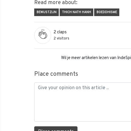
Read more about:
BEWUSTZIJN
THICH NATH HANH
BOEDDHISME
2
claps
2 visitors
Wil je meer artikelen lezen van IndeS
Place comments