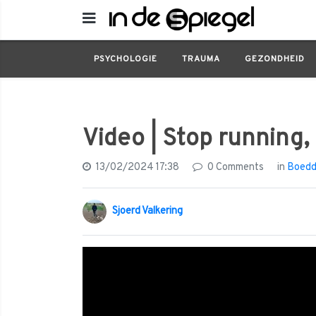
Boeddhisme
Video | Stop running, door T
PSYCHOLOGIE
TRAUMA
GEZONDHEID
Video | Stop running,
13/02/2024 17:38
0 Comments
in
Boedd
Sjoerd Valkering