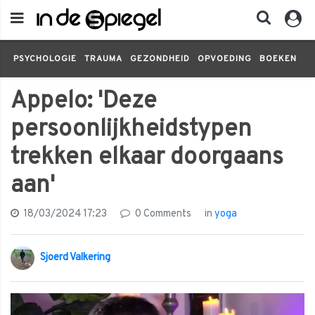
PSYCHOLOGIE
TRAUMA
GEZONDHEID
OPVOEDING
BOEKEN
FI
Appelo: 'Deze
persoonlijkheidstypen
trekken elkaar doorgaans
aan'
18/03/2024 17:23
0 Comments
in
yoga
Sjoerd Valkering