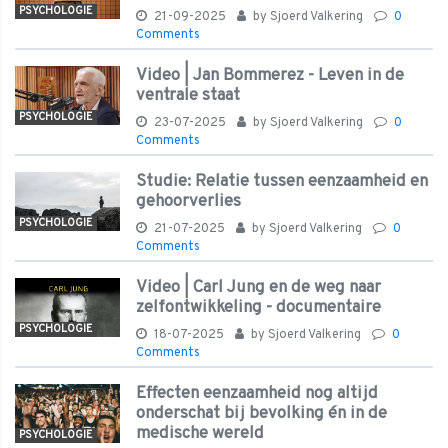
PSYCHOLOGIE
21-09-2025
by
Sjoerd Valkering
0
Comments
Video | Jan Bommerez - Leven in de
ventrale staat
PSYCHOLOGIE
23-07-2025
by
Sjoerd Valkering
0
Comments
Studie: Relatie tussen eenzaamheid en
gehoorverlies
PSYCHOLOGIE
21-07-2025
by
Sjoerd Valkering
0
Comments
Video | Carl Jung en de weg naar
zelfontwikkeling - documentaire
PSYCHOLOGIE
18-07-2025
by
Sjoerd Valkering
0
Comments
Effecten eenzaamheid nog altijd
onderschat bij bevolking én in de
medische wereld
PSYCHOLOGIE