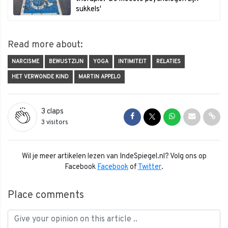
sukkels'
Read more about:
NARCISME
BEWUSTZIJN
YOGA
INTIMITEIT
RELATIES
HET VERWONDE KIND
MARTIN APPELO
3
claps
Share on Facebook
Share on Twitter
Share on Whats
Share via 
Shar
3 visitors
Wil je meer artikelen lezen van IndeSpiegel.nl? Volg ons op
Facebook
Facebook
of
Twitter
.
Place comments