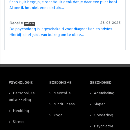
Snap ik, ik begrijp je reactie. Ik denk dat je daar een punt hebt.
Al ben ik het niet eens dat als...
Renske
28-03-2025
Article
De psycholoog is ingeschakeld voor diagnostiek en advies.
Hierbij is het juist van belang om te obse...
PSYCHOLOGIE
BOEDDHISME
GEZONDHEID
Persoonlijke
Meditatie
Ademhaling
ontwikkeling
Mindfulness
Slapen
Hechting
Yoga
Opvoeding
Stress
Psychiatrie