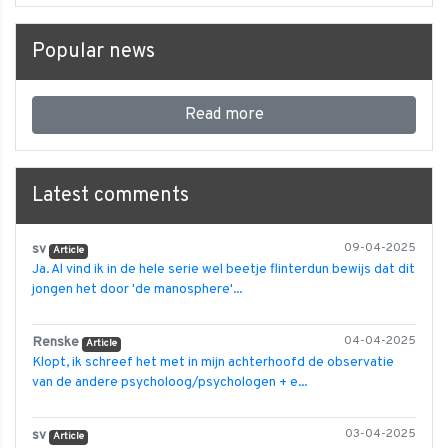
Popular news
Read more
Latest comments
sv
09-04-2025
Article
Ja. Al vind ik in de hele serie wel beetje flinterdun bewijs dat dit
jongen het door 'de manosphere'...
Renske
04-04-2025
Article
Klopt, ik schreef het met in mijn achterhoofd de observatie
van de andere psycholoog/psychologen + e...
sv
03-04-2025
Article