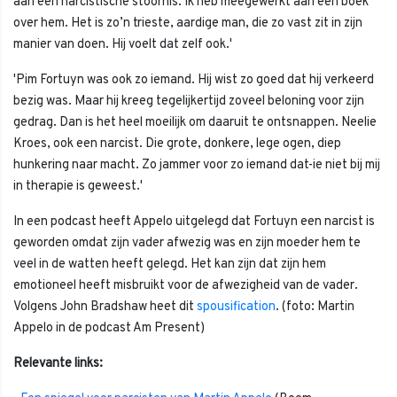
aan een narcistische stoornis. Ik heb meegewerkt aan een boek
over hem. Het is zo’n trieste, aardige man, die zo vast zit in zijn
manier van doen. Hij voelt dat zelf ook.'
'Pim Fortuyn was ook zo iemand. Hij wist zo goed dat hij verkeerd
bezig was. Maar hij kreeg tegelijkertijd zoveel beloning voor zijn
gedrag. Dan is het heel moeilijk om daaruit te ontsnappen. Neelie
Kroes, ook een narcist. Die grote, donkere, lege ogen, diep
hunkering naar macht. Zo jammer voor zo iemand dat-ie niet bij mij
in therapie is geweest.'
In een podcast heeft Appelo uitgelegd dat Fortuyn een narcist is
geworden omdat zijn vader afwezig was en zijn moeder hem te
veel in de watten heeft gelegd. Het kan zijn dat zijn hem
emotioneel heeft misbruikt voor de afwezigheid van de vader.
Volgens John Bradshaw heet dit
spousification
. (foto: Martin
Appelo in de podcast Am Present)
Relevante links: