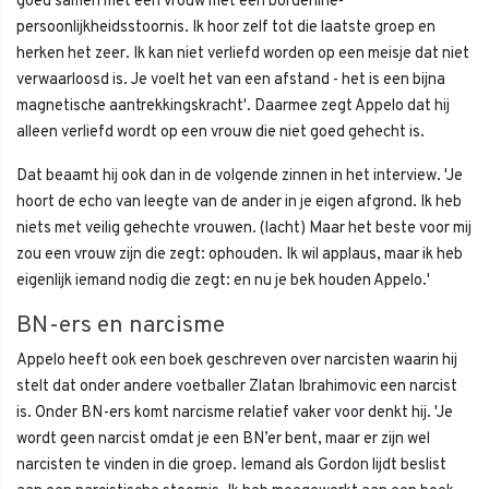
goed samen met een vrouw met een borderline-
persoonlijkheidsstoornis. Ik hoor zelf tot die laatste groep en
herken het zeer. Ik kan niet verliefd worden op een meisje dat niet
verwaarloosd is. Je voelt het van een afstand - het is een bijna
magnetische aantrekkingskracht'. Daarmee zegt Appelo dat hij
alleen verliefd wordt op een vrouw die niet goed gehecht is.
Dat beaamt hij ook dan in de volgende zinnen in het interview. 'Je
hoort de echo van leegte van de ander in je eigen afgrond. Ik heb
niets met veilig gehechte vrouwen. (lacht) Maar het beste voor mij
zou een vrouw zijn die zegt: ophouden. Ik wil applaus, maar ik heb
eigenlijk iemand nodig die zegt: en nu je bek houden Appelo.'
BN-ers en narcisme
Appelo heeft ook een boek geschreven over narcisten waarin hij
stelt dat onder andere voetballer Zlatan Ibrahimovic een narcist
is. Onder BN-ers komt narcisme relatief vaker voor denkt hij. 'Je
wordt geen narcist omdat je een BN’er bent, maar er zijn wel
narcisten te vinden in die groep. Iemand als Gordon lijdt beslist