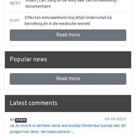
Video | Carl Jung en de weg naar zelfontwikkeling -
18/07
documentaire
Effecten eenzaamheid nog altijd onderschat bij
11/07
bevolking én in de medische wereld
Read more
Popular news
Read more
Latest comments
sv
09-04-2025
Article
Ja. Al vind ik in de hele serie wel beetje flinterdun bewijs dat dit
jongen het door 'de manosphere'...