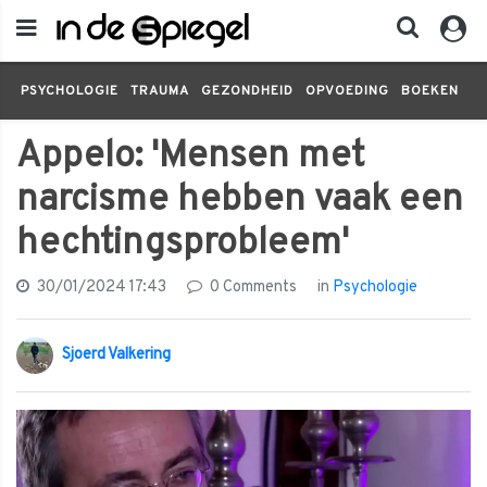
PSYCHOLOGIE
TRAUMA
GEZONDHEID
OPVOEDING
BOEKEN
FI
Appelo: 'Mensen met
narcisme hebben vaak een
hechtingsprobleem'
30/01/2024 17:43
0 Comments
in
Psychologie
Sjoerd Valkering