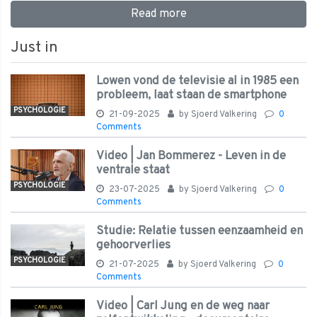
Read more
Just in
Lowen vond de televisie al in 1985 een
probleem, laat staan de smartphone
PSYCHOLOGIE
21-09-2025
by
Sjoerd Valkering
0
Comments
Video | Jan Bommerez - Leven in de
ventrale staat
PSYCHOLOGIE
23-07-2025
by
Sjoerd Valkering
0
Comments
Studie: Relatie tussen eenzaamheid en
gehoorverlies
PSYCHOLOGIE
21-07-2025
by
Sjoerd Valkering
0
Comments
Video | Carl Jung en de weg naar