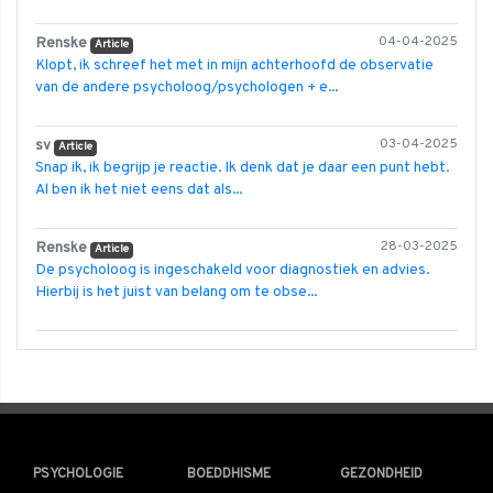
Renske
04-04-2025
Article
Klopt, ik schreef het met in mijn achterhoofd de observatie
van de andere psycholoog/psychologen + e...
sv
03-04-2025
Article
Snap ik, ik begrijp je reactie. Ik denk dat je daar een punt hebt.
Al ben ik het niet eens dat als...
Renske
28-03-2025
Article
De psycholoog is ingeschakeld voor diagnostiek en advies.
Hierbij is het juist van belang om te obse...
PSYCHOLOGIE
BOEDDHISME
GEZONDHEID