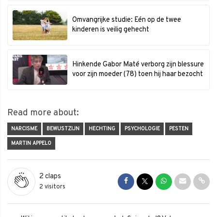
Omvangrijke studie: Eén op de twee
kinderen is veilig gehecht
Hinkende Gabor Maté verborg zijn blessure
voor zijn moeder (78) toen hij haar bezocht
Read more about:
NARCISME
BEWUSTZIJN
HECHTING
PSYCHOLOGIE
PESTEN
MARTIN APPELO
2
claps
Share on Facebook
Share on Twitter
Share on Whats
Share via 
Shar
2 visitors