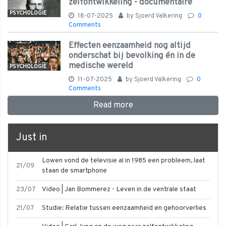
zelfontwikkeling - documentaire
PSYCHOLOGIE
18-07-2025
by
Sjoerd Valkering
0
Comments
Effecten eenzaamheid nog altijd
onderschat bij bevolking én in de
medische wereld
PSYCHOLOGIE
11-07-2025
by
Sjoerd Valkering
0
Comments
Read more
Just in
Lowen vond de televisie al in 1985 een probleem, laat
21/09
staan de smartphone
23/07
Video | Jan Bommerez - Leven in de ventrale staat
21/07
Studie: Relatie tussen eenzaamheid en gehoorverlies