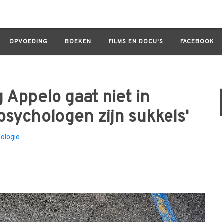
gaat niet in therapie: 'De meeste psychologen zijn sukkels'
OPVOEDING
BOEKEN
FILMS EN DOCU'S
FACEBOOK
 Appelo gaat niet in
psychologen zijn sukkels'
ologie