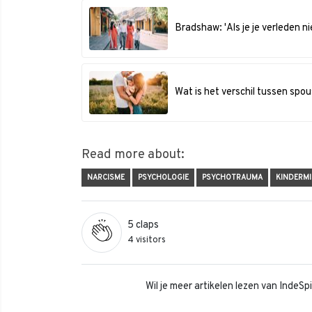
Bradshaw: 'Als je je verleden n
Wat is het verschil tussen spous
Read more about:
NARCISME
PSYCHOLOGIE
PSYCHOTRAUMA
KINDERM
5
claps
4 visitors
Wil je meer artikelen lezen van IndeS