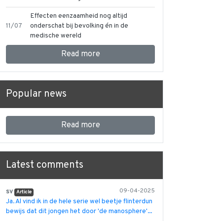
Effecten eenzaamheid nog altijd
11/07
onderschat bij bevolking én in de
medische wereld
Read more
Popular news
Read more
Latest comments
sv
09-04-2025
Article
Ja. Al vind ik in de hele serie wel beetje flinterdun
bewijs dat dit jongen het door 'de manosphere'...