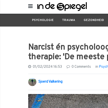
Psychologie
Narcist én psycholoog Appelo 
PSYCHOLOGIE
TRAUMA
GEZONDHEID
Narcist én psycholoog
therapie: 'De meeste 
01/02/2024 16:53
0 Comments
in
Psych
Sjoerd Valkering