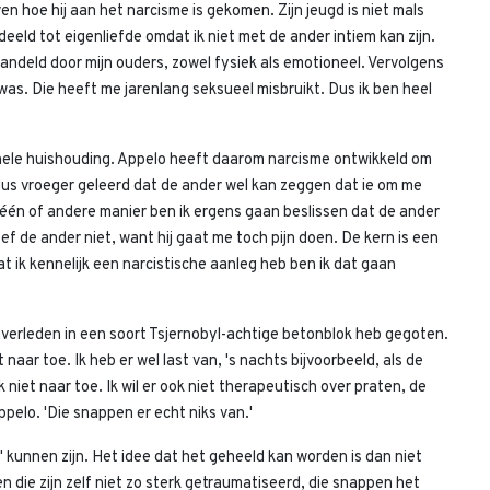
 hoe hij aan het narcisme is gekomen. Zijn jeugd is niet mals
eeld tot eigenliefde omdat ik niet met de ander intiem kan zijn.
ishandeld door mijn ouders, zowel fysiek als emotioneel. Vervolgens
j was. Die heeft me jarenlang seksueel misbruikt. Dus ik ben heel
onele huishouding. Appelo heeft daarom narcisme ontwikkeld om
 dus vroeger geleerd dat de ander wel kan zeggen dat ie om me
op één of andere manier ben ik ergens gaan beslissen dat de ander
hoef de ander niet, want hij gaat me toch pijn doen. De kern is een
t ik kennelijk een narcistische aanleg heb ben ik dat gaan
averleden in een soort Tsjernobyl-achtige betonblok heb gegoten.
t naar toe. Ik heb er wel last van, 's nachts bijvoorbeeld, als de
k niet naar toe. Ik wil er ook niet therapeutisch over praten, de
pelo. 'Die snappen er echt niks van.'
 kunnen zijn. Het idee dat het geheeld kan worden is dan niet
 die zijn zelf niet zo sterk getraumatiseerd, die snappen het