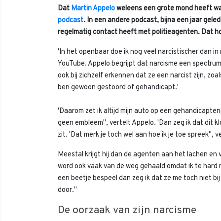
Dat
Martin Appelo
weleens een grote mond heeft was
podcast
. In een andere podcast, bijna een jaar ge
regelmatig contact heeft met politieagenten. Dat hoo
'In het openbaar doe ik nog veel narcistischer dan in
YouTube. Appelo begrijpt dat narcisme een spectrum is
ook bij zichzelf erkennen dat ze een narcist zijn, zoa
ben gewoon gestoord of gehandicapt.'
'Daarom zet ik altijd mijn auto op een gehandicapten
geen embleem'', vertelt Appelo. 'Dan zeg ik dat dit 
zit. 'Dat merk je toch wel aan hoe ik je toe spreek'', v
Meestal krijgt hij dan de agenten aan het lachen en v
word ook vaak van de weg gehaald omdat ik te hard ri
een beetje bespeel dan zeg ik dat ze me toch niet bij
door.''
De oorzaak van zijn narcisme