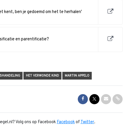
iet kent, ben je gedoemd om het te herhalen'
ificatie en parentificatie?
ISHANDELING
HET VERWONDE KIND
MARTIN APPELO
Share on Facebook
Share on Twitter
Share via Mai
Share l
piegel.nl? Volg ons op Facebook
Facebook
of
Twitter
.