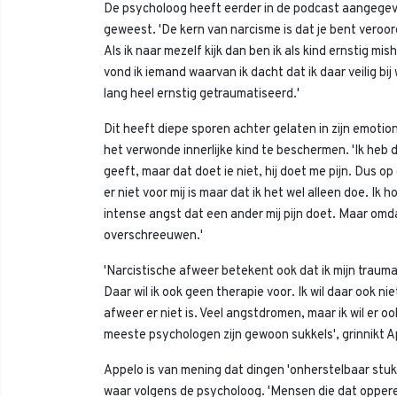
De psycholoog heeft eerder in de podcast aangegeven
geweest. 'De kern van narcisme is dat je bent veroord
Als ik naar mezelf kijk dan ben ik als kind ernstig m
vond ik iemand waarvan ik dacht dat ik daar veilig bi
lang heel ernstig getraumatiseerd.'
Dit heeft diepe sporen achter gelaten in zijn emoti
het verwonde innerlijke kind te beschermen. 'Ik heb
geeft, maar dat doet ie niet, hij doet me pijn. Dus 
er niet voor mij is maar dat ik het wel alleen doe. Ik 
intense angst dat een ander mij pijn doet. Maar omda
overschreeuwen.'
'Narcistische afweer betekent ook dat ik mijn traum
Daar wil ik ook geen therapie voor. Ik wil daar ook nie
afweer er niet is. Veel angstdromen, maar ik wil er oo
meeste psychologen zijn gewoon sukkels', grinnikt Ap
Appelo is van mening dat dingen 'onherstelbaar stuk'
waar volgens de psycholoog. 'Mensen die dat opperen