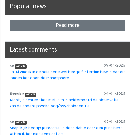
Popular news
Read more
Latest comments
sv
09-04-2025
Article
Ja. Al vind ik in de hele serie wel beetje flinterdun bewijs dat dit
jongen het door 'de manosphere'...
Renske
04-04-2025
Article
Klopt, ik schreef het met in mijn achterhoofd de observatie
van de andere psycholoog/psychologen + e...
sv
03-04-2025
Article
Snap ik, ik begrijp je reactie. Ik denk dat je daar een punt hebt.
Al ben ik het niet eens dat als...