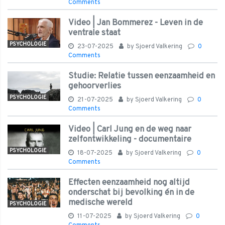
Comments
Video | Jan Bommerez - Leven in de
ventrale staat
PSYCHOLOGIE
23-07-2025
by
Sjoerd Valkering
0
Comments
Studie: Relatie tussen eenzaamheid en
gehoorverlies
PSYCHOLOGIE
21-07-2025
by
Sjoerd Valkering
0
Comments
Video | Carl Jung en de weg naar
zelfontwikkeling - documentaire
PSYCHOLOGIE
18-07-2025
by
Sjoerd Valkering
0
Comments
Effecten eenzaamheid nog altijd
onderschat bij bevolking én in de
medische wereld
PSYCHOLOGIE
11-07-2025
by
Sjoerd Valkering
0