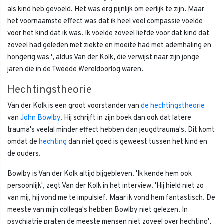
als kind heb gevoeld. Het was erg pijnlijk om eerlijk te zijn. Maar
het voornaamste effect was dat ik heel veel compassie voelde
voor het kind dat ik was. Ik voelde zoveel liefde voor dat kind dat
zoveel had geleden met ziekte en moeite had met ademhaling en
hongerig was ', aldus Van der Kolk, die verwijst naar zijn jonge
jaren die in de Tweede Wereldoorlog waren.
Hechtingstheorie
Van der Kolk is een groot voorstander van
de hechtingstheorie
van
John Bowlby
. Hij schrijft in zijn boek dan ook dat latere
trauma's veelal minder effect hebben dan jeugdtrauma's. Dit komt
omdat de
hechting
dan niet goed is geweest tussen het kind en
de ouders.
Bowlby is Van der Kolk altijd bijgebleven. 'Ik kende hem ook
persoonlijk', zegt Van der Kolk in het interview. 'Hij hield niet zo
van mij, hij vond me te impulsief. Maar ik vond hem fantastisch. De
meeste van mijn collega's hebben Bowlby niet gelezen. In
psychiatrie praten de meeste mensen niet zoveel over hechting',