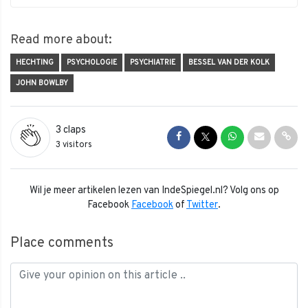
Read more about:
HECHTING
PSYCHOLOGIE
PSYCHIATRIE
BESSEL VAN DER KOLK
JOHN BOWLBY
3
claps
Share on Facebook
Share on Twitter
Share on Whats
Share via 
Shar
3 visitors
Wil je meer artikelen lezen van IndeSpiegel.nl? Volg ons op
Facebook
Facebook
of
Twitter
.
Place comments