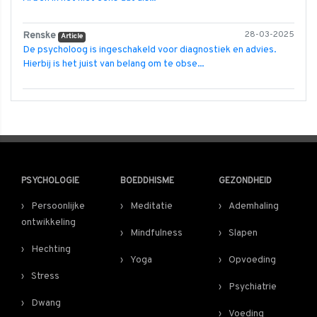
Renske
28-03-2025
Article
De psycholoog is ingeschakeld voor diagnostiek en advies.
Hierbij is het juist van belang om te obse...
PSYCHOLOGIE
BOEDDHISME
GEZONDHEID
Persoonlijke
Meditatie
Ademhaling
ontwikkeling
Mindfulness
Slapen
Hechting
Yoga
Opvoeding
Stress
Psychiatrie
Dwang
Voeding