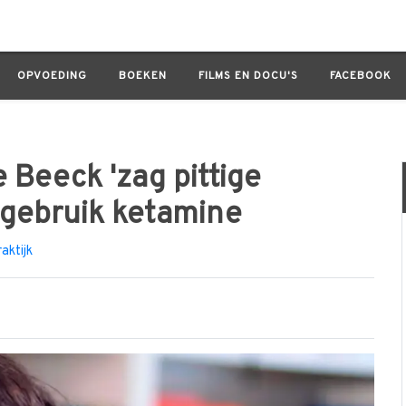
k 'zag pittige seksuele beelden' na gebruik ketamine
OPVOEDING
BOEKEN
FILMS EN DOCU'S
FACEBOOK
e Beeck 'zag pittige
 gebruik ketamine
raktijk