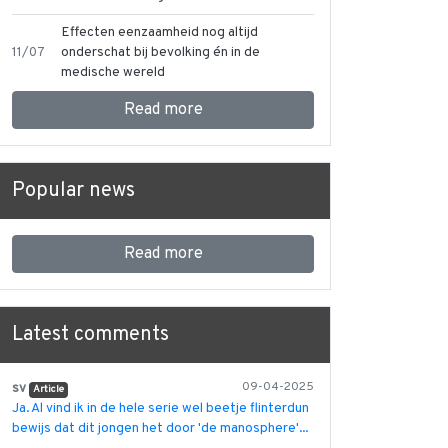
Effecten eenzaamheid nog altijd
11/07
onderschat bij bevolking én in de
medische wereld
Read more
Popular news
Read more
Latest comments
sv
09-04-2025
Article
Ja. Al vind ik in de hele serie wel beetje flinterdun
bewijs dat dit jongen het door 'de manosphere'...