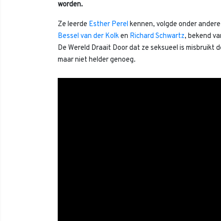
worden.
Ze leerde
Esther Perel
kennen, volgde onder andere 
Bessel van der Kolk
en
Richard Schwartz
, bekend va
De Wereld Draait Door dat ze seksueel is misbruikt d
maar niet helder genoeg.