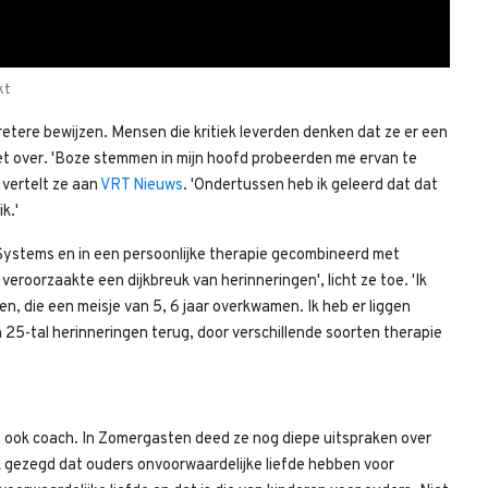
kt
cretere bewijzen. Mensen die kritiek leverden denken dat ze er een
 het over. 'Boze stemmen in mijn hoofd probeerden me ervan te
 vertelt ze aan
VRT Nieuws
. 'Ondertussen heb ik geleerd dat dat
k.'
 Systems en in een persoonlijke therapie gecombineerd met
eroorzaakte een dijkbreuk van herinneringen', licht ze toe. 'Ik
zien, die een meisje van 5, 6 jaar overkwamen. Ik heb er liggen
 25-tal herinneringen terug, door verschillende soorten therapie
elf ook coach. In Zomergasten deed ze nog diepe uitspraken over
k gezegd dat ouders onvoorwaardelijke liefde hebben voor