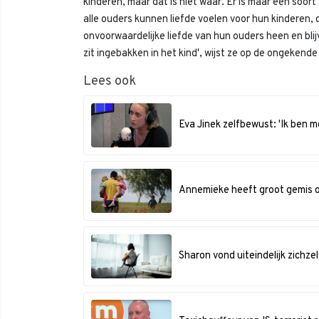
kinderen, maar dat is niet waar. Er is maar één soort
alle ouders kunnen liefde voelen voor hun kinderen, 
onvoorwaardelijke liefde van hun ouders heen en bli
zit ingebakken in het kind', wijst ze op de ongekende
Lees ook
Eva Jinek zelfbewust: 'Ik ben 
Annemieke heeft groot gemis o
Sharon vond uiteindelijk zichz