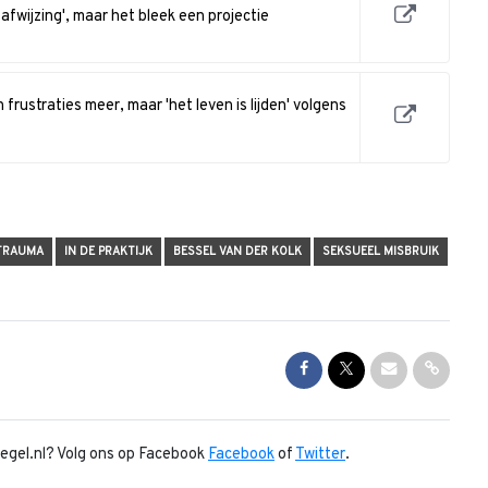
 afwijzing', maar het bleek een projectie
frustraties meer, maar 'het leven is lijden' volgens
TRAUMA
IN DE PRAKTIJK
BESSEL VAN DER KOLK
SEKSUEEL MISBRUIK
Share on Facebook
Share on Twitter
Share via Mai
Share l
piegel.nl? Volg ons op Facebook
Facebook
of
Twitter
.