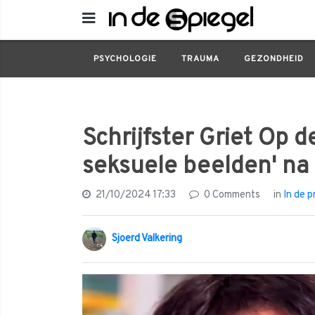
In de praktijk
Schrijfster Griet Op de Beec
PSYCHOLOGIE
TRAUMA
GEZONDHEID
Schrijfster Griet Op d
seksuele beelden' na
21/10/2024 17:33
0 Comments
in
In de p
Sjoerd Valkering