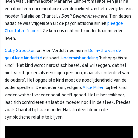
leven was'. Filmmaakster Marianne Lambert maakte een jaar na
een dood een documentaire over de invloed van het overlijden van
moeder Natalia op Chantal,
I Don’t Belong Anywhere.
Tien dagen
nadat ze was vrijgelaten uit de psychiatrische kliniek
pleegde
Chantal zelfmoord
. Ze kon dus echt niet zonder haar moeder
leven.
Gaby Stroecken
en Rien Verdult noemen in
De mythe van de
gelukkige kindertijd
dit soort
kindermishandeling
'het opgeëiste
kind'. 'Het kind wordt narcistisch bezet, dat wil zeggen, dat het
niet wordt gezien als een eigen persoon, maar als onderdeel van
de ouders'. Het opgeëiste kind moet de noodlijdendheid van de
ouder opvullen. De moeder kan, volgens
Alice Miller
, bij het kind
vinden wat het vroeger nooit heeft gehad. Het is beschikbaar,
laat zich controleren en laat de moeder nooit in de steek. Precies
zoals Chantal bij haar moeder Natalia deed door in de
symbiotische relatie te blijven.