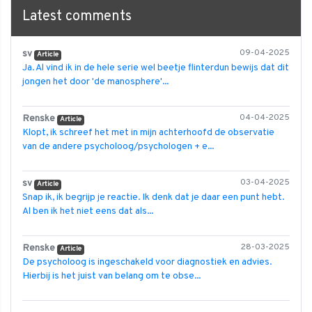
Latest comments
sv
09-04-2025
Article
Ja. Al vind ik in de hele serie wel beetje flinterdun bewijs dat dit
jongen het door 'de manosphere'...
Renske
04-04-2025
Article
Klopt, ik schreef het met in mijn achterhoofd de observatie
van de andere psycholoog/psychologen + e...
sv
03-04-2025
Article
Snap ik, ik begrijp je reactie. Ik denk dat je daar een punt hebt.
Al ben ik het niet eens dat als...
Renske
28-03-2025
Article
De psycholoog is ingeschakeld voor diagnostiek en advies.
Hierbij is het juist van belang om te obse...