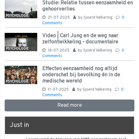
Studie: Relatie tussen eenzaamheid en
gehoorverlies
PSYCHOLOGIE
21-07-2025
by
Sjoerd Valkering
0
Comments
Video | Carl Jung en de weg naar
zelfontwikkeling - documentaire
PSYCHOLOGIE
18-07-2025
by
Sjoerd Valkering
0
Comments
Effecten eenzaamheid nog altijd
onderschat bij bevolking én in de
medische wereld
PSYCHOLOGIE
11-07-2025
by
Sjoerd Valkering
0
Comments
Read more
Just in