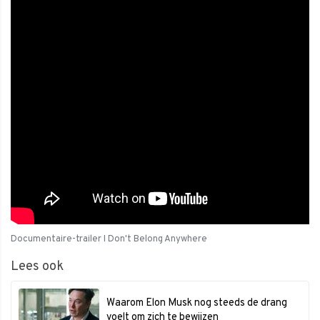
Documentaire-trailer I Don't Belong Anywhere
Lees ook
Waarom Elon Musk nog steeds de drang
voelt om zich te bewijzen