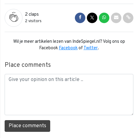
2
claps
Share on Facebook
Share on Twitter
Share on Whats
Share via 
Shar
2 visitors
Wil je meer artikelen lezen van IndeSpiegel.nl? Volg ons op
Facebook
Facebook
of
Twitter
.
Place comments
Place comments