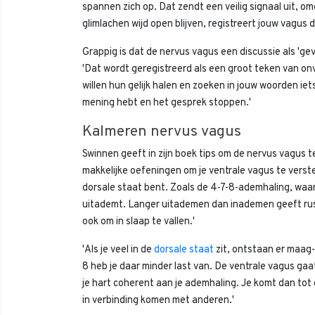
spannen zich op. Dat zendt een veilig signaal uit, o
glimlachen wijd open blijven, registreert jouw vagus di
Grappig is dat de nervus vagus een discussie als 'geva
'Dat wordt geregistreerd als een groot teken van onv
willen hun gelijk halen en zoeken in jouw woorden iet
mening hebt en het gesprek stoppen.'
Kalmeren nervus vagus
Swinnen geeft in zijn boek tips om de nervus vagus t
makkelijke oefeningen om je ventrale vagus te verst
dorsale staat bent. Zoals de 4-7-8-ademhaling, waarbi
uitademt. Langer uitademen dan inademen geeft rust.
ook om in slaap te vallen.'
'Als je veel in de
dorsale staat
zit, ontstaan er maag
8 heb je daar minder last van. De ventrale vagus gaa
je hart coherent aan je ademhaling. Je komt dan tot 
in verbinding komen met anderen.'