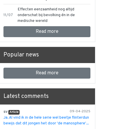
Effecten eenzaamheid nog altijd
11/07
onderschat bij bevolking én in de
medische wereld
Read more
Popular news
Read more
Latest comments
sv
09-04-2025
Article
Ja. Al vind ik in de hele serie wel beetje flinterdun
bewijs dat dit jongen het door 'de manosphere'...