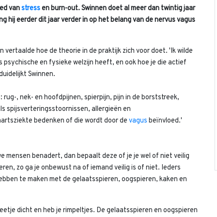
ied van
stress
en burn-out. Swinnen doet al meer dan twintig jaar
ng hij eerder dit jaar verder in op het belang van de nervus vagus
n vertaalde hoe de theorie in de praktijk zich voor doet. 'Ik wilde
psychische en fysieke welzijn heeft, en ook hoe je die actief
duidelijkt Swinnen.
rug-, nek- en hoofdpijnen, spierpijn, pijn in de borststreek,
spijsverteringsstoornissen, allergieën en
artsziekte bedenken of die wordt door de
vagus
beïnvloed.'
we mensen benadert, dan bepaalt deze of je je wel of niet veilig
en, zo ga je onbewust na of iemand veilig is of niet. Ieders
ebben te maken met de gelaatsspieren, oogspieren, kaken en
beetje dicht en heb je rimpeltjes. De gelaatsspieren en oogspieren