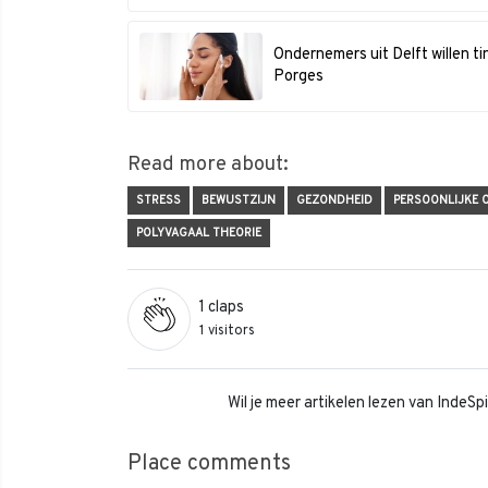
Ondernemers uit Delft willen t
Porges
Read more about:
STRESS
BEWUSTZIJN
GEZONDHEID
PERSOONLIJKE 
POLYVAGAAL THEORIE
1
claps
1 visitors
Wil je meer artikelen lezen van IndeS
Place comments