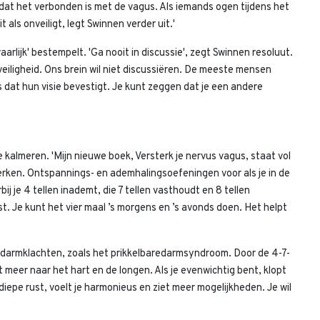
mdat het verbonden is met de vagus. Als iemands ogen tijdens het
t als onveiligt, legt Swinnen verder uit.'
arlijk' bestempelt. 'Ga nooit in discussie', zegt Swinnen resoluut.
eiligheid. Ons brein wil niet discussiëren. De meeste mensen
s dat hun visie bevestigt. Je kunt zeggen dat je een andere
e kalmeren. 'Mijn nieuwe boek, Versterk je nervus vagus, staat vol
erken. Ontspannings- en ademhalingsoefeningen voor als je in de
j je 4 tellen inademt, die 7 tellen vasthoudt en 8 tellen
 Je kunt het vier maal ’s morgens en ’s avonds doen. Het helpt
-darmklachten, zoals het prikkelbaredarmsyndroom. Door de 4-7-
t meer naar het hart en de longen. Als je evenwichtig bent, klopt
diepe rust, voelt je harmonieus en ziet meer mogelijkheden. Je wil