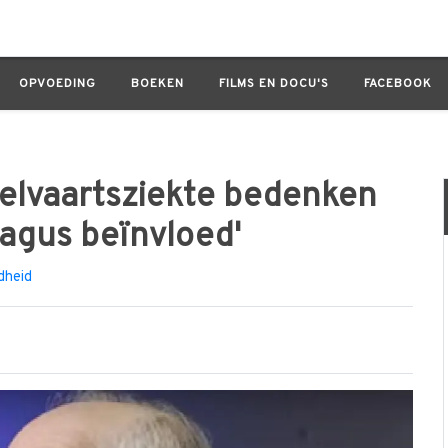
sziekte bedenken of die wordt door de vagus beïnvloed'
OPVOEDING
BOEKEN
FILMS EN DOCU'S
FACEBOOK
welvaartsziekte bedenken
vagus beïnvloed'
dheid