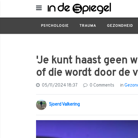
Gezondheid
'Je kunt haast geen welvaart
PSYCHOLOGIE
TRAUMA
GEZONDHEID
'Je kunt haast geen 
of die wordt door de 
05/11/2024 18:37
0 Comments
in
Gezon
Sjoerd Valkering