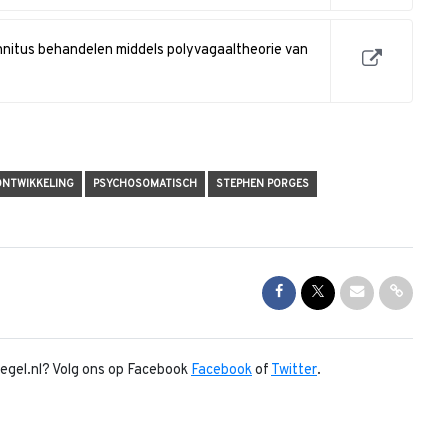
innitus behandelen middels polyvagaaltheorie van
ONTWIKKELING
PSYCHOSOMATISCH
STEPHEN PORGES
Share on Facebook
Share on Twitter
Share via Mai
Share l
piegel.nl? Volg ons op Facebook
Facebook
of
Twitter
.