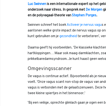
Luc Swinnen
is een internationale expert op het geb
onderzoek naar stress. In gesprek met
De Morgen
gi
en de polyvagaal-theorie van
Stephen Porges
.
Swinnen schreef het boek
Activeer je nervus vagu
s e
aantonen welke grote impact de nervus vagus op ons 
kunt gebruiken om je
gezondheid
te verbeteren', ver
Daarna geeft hij voorbeelden. 'De klassieke klachten: 
hartkloppingen… Maar ook maag-darmklachten, zoals 
prikkelbaredarmsyndroom. Je kunt haast geen welva
Omgevingsscanner
De vagus is continue actief. Bijvoorbeeld als je nieu
voelt. 'Onze vagus scant non-stop de vagus van ander
vagus is verbonden met de gelaatszenuwen. Deze h
twee kleine spiertjes in het binnenoor.'
'Bij een veilige, oprechte glimlach gaan je ogen een 