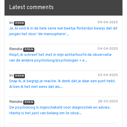
Latest comments
sv
09-04-2025
Article
Ja. Al vind ik in de hele serie wel beetje flinterdun bewijs dat dit
jongen het door 'de manosphere'...
Renske
04-04-2025
Article
Klopt, ik schreef het met in mijn achterhoofd de observatie
van de andere psycholoog/psychologen + e...
sv
03-04-2025
Article
Snap ik, ik begrijp je reactie. Ik denk dat je daar een punt hebt.
Al ben ik het niet eens dat als...
Renske
28-03-2025
Article
De psycholoog is ingeschakeld voor diagnostiek en advies.
Hierbij is het juist van belang om te obse...