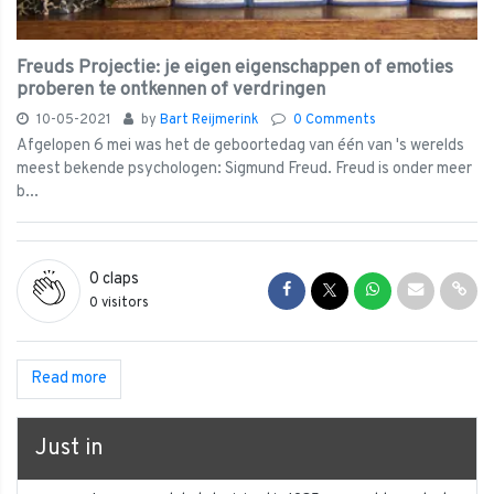
Freuds Projectie: je eigen eigenschappen of emoties
proberen te ontkennen of verdringen
10-05-2021
by
Bart Reijmerink
0 Comments
Afgelopen 6 mei was het de geboortedag van één van 's werelds
meest bekende psychologen: Sigmund Freud. Freud is onder meer
b...
0
claps
Share on Facebook
Share on Twitter
Share on Whats
Share via 
Shar
0 visitors
Read more
Just in