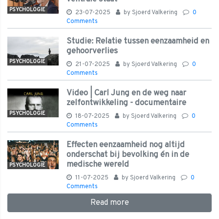
PSYCHOLOGIE
23-07-2025
by
Sjoerd Valkering
0
Comments
Studie: Relatie tussen eenzaamheid en
gehoorverlies
PSYCHOLOGIE
21-07-2025
by
Sjoerd Valkering
0
Comments
Video | Carl Jung en de weg naar
zelfontwikkeling - documentaire
PSYCHOLOGIE
18-07-2025
by
Sjoerd Valkering
0
Comments
Effecten eenzaamheid nog altijd
onderschat bij bevolking én in de
medische wereld
PSYCHOLOGIE
11-07-2025
by
Sjoerd Valkering
0
Comments
Read more