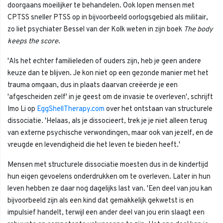
doorgaans moeilijker te behandelen. Ook lopen mensen met
CPTSS sneller PTSS op in bijvoorbeeld oorlogsgebied als militair,
zo liet psychiater Bessel van der Kolk weten in zijn boek
The body
keeps the score
.
'Als het echter familieleden of ouders zijn, heb je geen andere
keuze dan te blijven. Je kon niet op een gezonde manier met het
trauma omgaan, dus in plaats daarvan creëerde je een
'afgescheiden zelf' in je geest om de invasie te overleven', schrijft
Imo Li op
EggShellTherapy.com
over het ontstaan van structurele
dissociatie. 'Helaas, als je dissocieert, trek je je niet alleen terug
van externe psychische verwondingen, maar ook van jezelf, en de
vreugde en levendigheid die het leven te bieden heeft.'
Mensen met structurele dissociatie moesten dus in de kindertijd
hun eigen gevoelens onderdrukken om te overleven. Later in hun
leven hebben ze daar nog dagelijks last van. 'Een deel van jou kan
bijvoorbeeld zijn als een kind dat gemakkelijk gekwetst is en
impulsief handelt, terwijl een ander deel van jou erin slaagt een