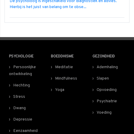
De psycholoog is ingeschakeld voor diagnostiek en advies.
Hierbij is het juist van belang om te obse...
PSYCHOLOGIE
BOEDDHISME
GEZONDHEID
Persoonlijke
Meditatie
Ademhaling
ontwikkeling
Mindfulness
Slapen
Hechting
Yoga
Opvoeding
Stress
Psychiatrie
Dwang
Voeding
Depressie
Eenzaamheid