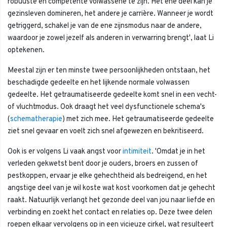
robuuste en competente volwassene te zijn. Het ene deel kan je
gezinsleven domineren, het andere je carrière. Wanneer je wordt
getriggerd, schakel je van de ene zijnsmodus naar de andere,
waardoor je zowel jezelf als anderen in verwarring brengt', laat Li
optekenen.
Meestal zijn er ten minste twee persoonlijkheden ontstaan, het
beschadigde gedeelte en het lijkende normale volwassen
gedeelte. Het getraumatiseerde gedeelte komt snel in een vecht-
of vluchtmodus. Ook draagt het veel dysfunctionele schema's
(
schematherapie
) met zich mee. Het getraumatiseerde gedeelte
ziet snel gevaar en voelt zich snel afgewezen en bekritiseerd.
Ook is er volgens Li vaak angst voor
intimiteit
. 'Omdat je in het
verleden gekwetst bent door je ouders, broers en zussen of
pestkoppen, ervaar je elke gehechtheid als bedreigend, en het
angstige deel van je wil koste wat kost voorkomen dat je gehecht
raakt. Natuurlijk verlangt het gezonde deel van jou naar liefde en
verbinding en zoekt het contact en relaties op. Deze twee delen
roepen elkaar vervolgens op in een vicieuze cirkel, wat resulteert