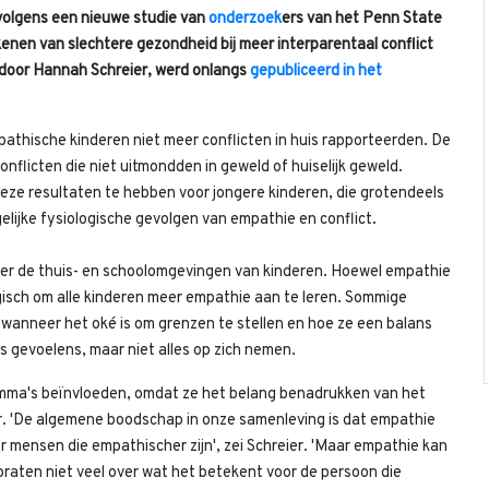
volgens een nieuwe studie van
onderzoek
ers van het Penn State
en van slechtere gezondheid bij meer interparentaal conflict
 door Hannah Schreier, werd onlangs
gepubliceerd in het
athische kinderen niet meer conflicten in huis rapporteerden. De
onflicten die niet uitmondden in geweld of huiselijk geweld.
deze resultaten te hebben voor jongere kinderen, die grotendeels
lijke fysiologische gevolgen van empathie en conflict.
ver de thuis- en schoolomgevingen van kinderen. Hoewel empathie
 logisch om alle kinderen meer empathie aan te leren. Sommige
 wanneer het oké is om grenzen te stellen en hoe ze een balans
 gevoelens, maar niet alles op zich nemen.
mma's beïnvloeden, omdat ze het belang benadrukken van het
r. 'De algemene boodschap in onze samenleving is dat empathie
or mensen die empathischer zijn', zei Schreier. 'Maar empathie kan
raten niet veel over wat het betekent voor de persoon die