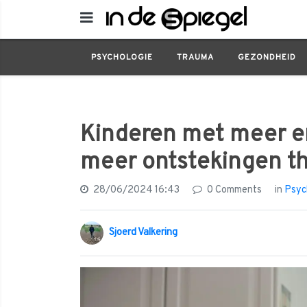
Psychologie
Kinderen met meer empathie 
PSYCHOLOGIE
TRAUMA
GEZONDHEID
Kinderen met meer e
meer ontstekingen th
28/06/2024 16:43
0 Comments
in
Psyc
Sjoerd Valkering