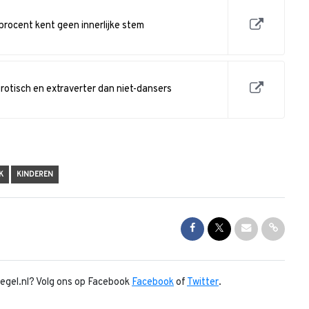
 procent kent geen innerlijke stem
urotisch en extraverter dan niet-dansers
K
KINDEREN
Share on Facebook
Share on Twitter
Share via Mai
Share l
piegel.nl? Volg ons op Facebook
Facebook
of
Twitter
.