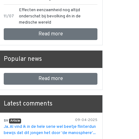
Effecten eenzaamheid nog altijd
11/07
onderschat bij bevolking én in de
medische wereld
Read more
Popular news
Read more
Latest comments
sv
09-04-2025
Article
Ja. Al vind ik in de hele serie wel beetje flinterdun
bewijs dat dit jongen het door 'de manosphere'...