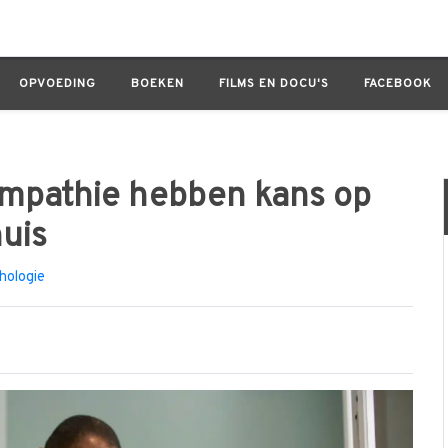
hebben kans op meer ontstekingen thuis
OPVOEDING
BOEKEN
FILMS EN DOCU'S
FACEBOOK
mpathie hebben kans op
uis
hologie