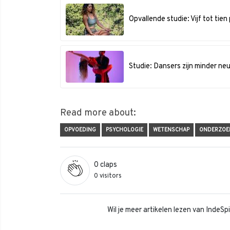
Opvallende studie: Vijf tot tien
Studie: Dansers zijn minder ne
Read more about:
OPVOEDING
PSYCHOLOGIE
WETENSCHAP
ONDERZOE
0
claps
0 visitors
Wil je meer artikelen lezen van IndeS