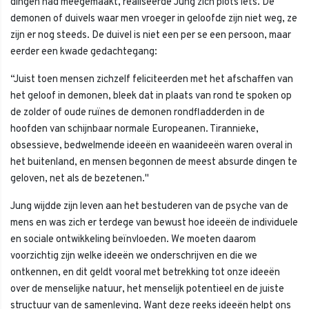
dingen had meegemaakt, realiseerde Jung zich plots iets. De
demonen of duivels waar men vroeger in geloofde zijn niet weg, ze
zijn er nog steeds. De duivel is niet een per se een persoon, maar
eerder een kwade gedachtegang:
“Juist toen mensen zichzelf feliciteerden met het afschaffen van
het geloof in demonen, bleek dat in plaats van rond te spoken op
de zolder of oude ruïnes de demonen rondfladderden in de
hoofden van schijnbaar normale Europeanen. Tirannieke,
obsessieve, bedwelmende ideeën en waanideeën waren overal in
het buitenland, en mensen begonnen de meest absurde dingen te
geloven, net als de bezetenen."
Jung wijdde zijn leven aan het bestuderen van de psyche van de
mens en was zich er terdege van bewust hoe ideeën de individuele
en sociale ontwikkeling beïnvloeden. We moeten daarom
voorzichtig zijn welke ideeën we onderschrijven en die we
ontkennen, en dit geldt vooral met betrekking tot onze ideeën
over de menselijke natuur, het menselijk potentieel en de juiste
structuur van de samenleving. Want deze reeks ideeën helpt ons