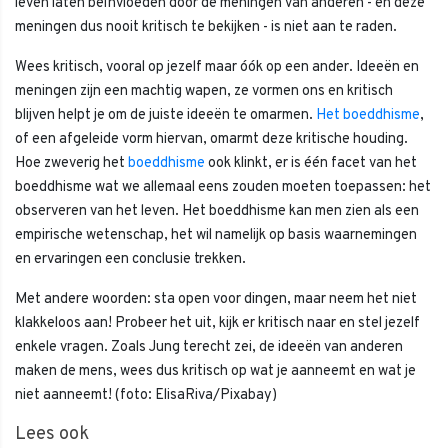
leven laten beïnvloeden door de meningen van anderen - en deze
meningen dus nooit kritisch te bekijken - is niet aan te raden.
Wees kritisch, vooral op jezelf maar óók op een ander. Ideeën en
meningen zijn een machtig wapen, ze vormen ons en kritisch
blijven helpt je om de juiste ideeën te omarmen.
Het boeddhisme
,
of een afgeleide vorm hiervan, omarmt deze kritische houding.
Hoe zweverig het
boeddhisme
ook klinkt, er is één facet van het
boeddhisme wat we allemaal eens zouden moeten toepassen: het
observeren van het leven. Het boeddhisme kan men zien als een
empirische wetenschap, het wil namelijk op basis waarnemingen
en ervaringen een conclusie trekken.
Met andere woorden: sta open voor dingen, maar neem het niet
klakkeloos aan! Probeer het uit, kijk er kritisch naar en stel jezelf
enkele vragen. Zoals Jung terecht zei, de ideeën van anderen
maken de mens, wees dus kritisch op wat je aanneemt en wat je
niet aanneemt! (foto: ElisaRiva/Pixabay)
Lees ook