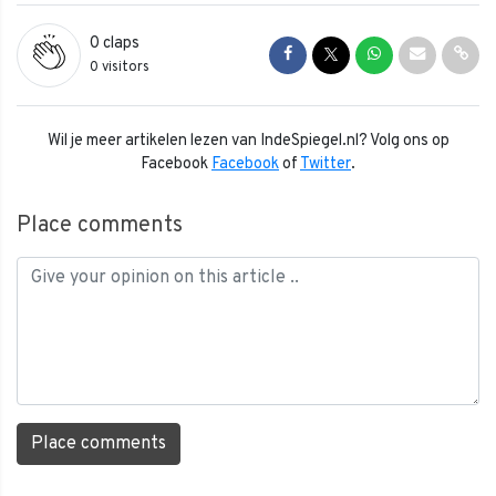
0
claps
Share on Facebook
Share on Twitter
Share on Whats
Share via 
Shar
0 visitors
Wil je meer artikelen lezen van IndeSpiegel.nl? Volg ons op
Facebook
Facebook
of
Twitter
.
Place comments
Place comments