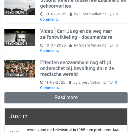
Studie: Relatie tussen eenzaamheid en
gehoorverlies
PSYCHOLOGIE
21-07-2025
by
Sjoerd Valkering
0
Comments
Video | Carl Jung en de weg naar
zelfontwikkeling - documentaire
PSYCHOLOGIE
18-07-2025
by
Sjoerd Valkering
0
Comments
Effecten eenzaamheid nog altijd
onderschat bij bevolking én in de
medische wereld
PSYCHOLOGIE
11-07-2025
by
Sjoerd Valkering
0
Comments
Read more
Just in
Lowen vond de televisie al in 1985 een probleem, laat