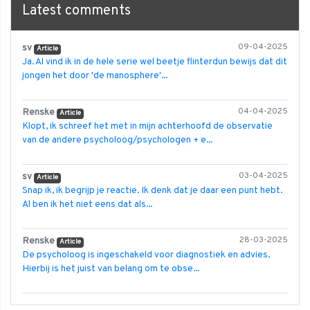
Latest comments
sv
09-04-2025
Article
Ja. Al vind ik in de hele serie wel beetje flinterdun bewijs dat dit
jongen het door 'de manosphere'...
Renske
04-04-2025
Article
Klopt, ik schreef het met in mijn achterhoofd de observatie
van de andere psycholoog/psychologen + e...
sv
03-04-2025
Article
Snap ik, ik begrijp je reactie. Ik denk dat je daar een punt hebt.
Al ben ik het niet eens dat als...
Renske
28-03-2025
Article
De psycholoog is ingeschakeld voor diagnostiek en advies.
Hierbij is het juist van belang om te obse...