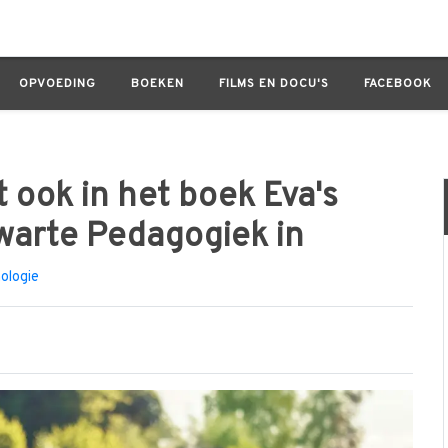
in het boek Eva's ontwaken tegen de Zwarte Pedagogiek in
OPVOEDING
BOEKEN
FILMS EN DOCU'S
FACEBOOK
kt ook in het boek Eva's
warte Pedagogiek in
ologie