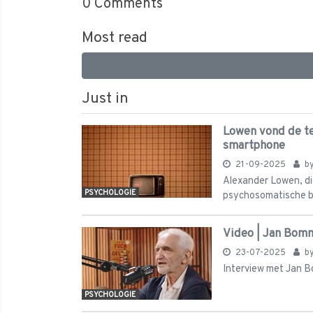
0
Comments
Most read
Just in
Lowen vond de tel
smartphone
21-09-2025
b
Alexander Lowen, die 
PSYCHOLOGIE
psychosomatische bo
Video | Jan Bomm
23-07-2025
b
Interview met Jan 
PSYCHOLOGIE