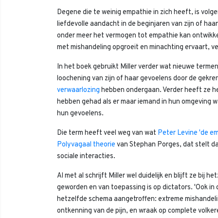
Degene die te weinig empathie in zich heeft, is volg
liefdevolle aandacht in de beginjaren van zijn of haa
onder meer het vermogen tot empathie kan ontwikke
met mishandeling opgroeit en minachting ervaart, ve
In het boek gebruikt Miller verder wat nieuwe termen
loochening van zijn of haar gevoelens door de gek
verwaarlozing
hebben ondergaan. Verder heeft ze he
hebben gehad als er maar iemand in hun omgeving wa
hun gevoelens.
Die term heeft veel weg van wat
Peter Levine 'de e
Polyvagaal theorie
van Stephan Porges, dat stelt d
sociale interacties.
Al met al schrijft Miller wel duidelijk en blijft ze bij
geworden en van toepassing is op dictators. 'Ook in 
hetzelfde schema aangetroffen: extreme mishandeling
ontkenning van de pijn, en wraak op complete volker