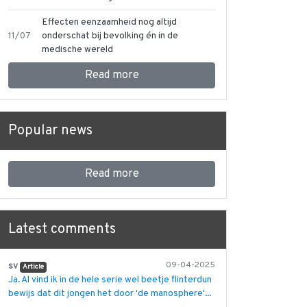
Effecten eenzaamheid nog altijd
11/07
onderschat bij bevolking én in de
medische wereld
Read more
Popular news
Read more
Latest comments
sv
09-04-2025
Article
Ja. Al vind ik in de hele serie wel beetje flinterdun
bewijs dat dit jongen het door 'de manosphere'...