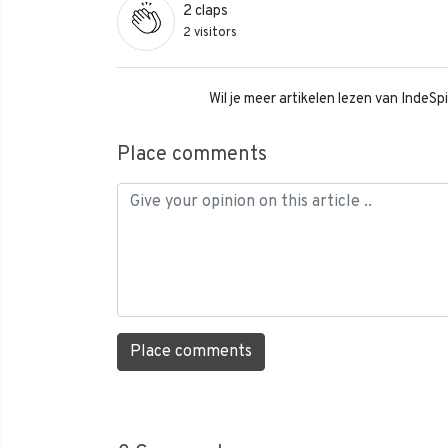
2
claps
2 visitors
Wil je meer artikelen lezen van IndeS
Place comments
Place comments