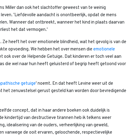
ens Miller dan ook het slachtoffer geweest van te weinig
r leven. 'Liefdevolle aandacht is onontbeerlijk, opdat de mens
len. Wanneer dat ontbreekt, wanneer het kind in plaats daarvan
rliest het dat vermogen.'
. Ze heeft het over emotionele blindheid, wat het gevolg is van de
renkte opvoeding. We hebben het over mensen die
emotionele
t ook over de Helpende Getuige. Dat kinderen er toch veel aan
s die wel naar hun heeft geluisterd of begrip heeft getoond voor
mpathische getuige
' noemt. En dat heeft Levine weer uit de
at het zenuwstelsel gerust gesteld kan worden door bevredigende
 hetzelfde concept, dat in haar andere boeken ook duidelijk is
de kindertijd van destructieve tirannen heb ik telkens weer
, idealisering van de ouders, verheerlijking van geweld,
en vanwege de ooit ervaren, geloochende, respectievelijke