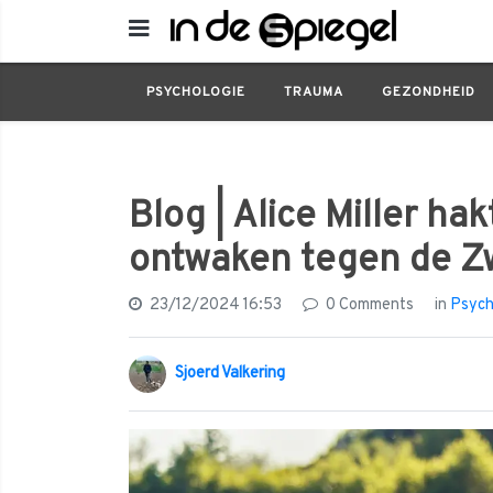
Psychologie
Blog | Alice Miller hakt ook 
PSYCHOLOGIE
TRAUMA
GEZONDHEID
Blog | Alice Miller ha
ontwaken tegen de Z
23/12/2024 16:53
0 Comments
in
Psych
Sjoerd Valkering