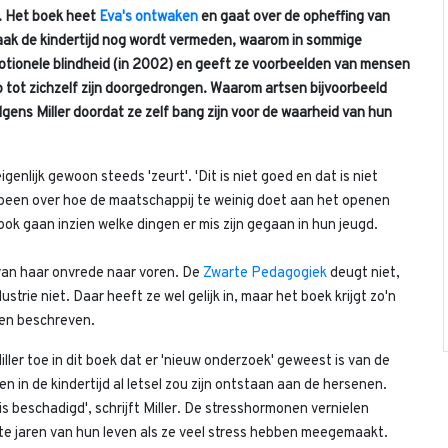
 Het boek heet
Eva's ontwaken
en gaat over de opheffing van
vaak de kindertijd nog wordt vermeden, waarom in sommige
emotionele blindheid (in 2002) en geeft ze voorbeelden van mensen
p tot zichzelf zijn doorgedrongen. Waarom artsen bijvoorbeeld
olgens Miller doordat ze zelf bang zijn voor de waarheid van hun
genlijk gewoon steeds 'zeurt'. 'Dit is niet goed en dat is niet
en been over hoe de maatschappij te weinig doet aan het openen
ok gaan inzien welke dingen er mis zijn gegaan in hun jeugd.
 van haar onvrede naar voren. De
Zwarte Pedagogiek
deugt niet,
ustrie niet. Daar heeft ze wel gelijk in, maar het boek krijgt zo'n
ken beschreven.
ler toe in dit boek dat er 'nieuw onderzoek' geweest is van de
en in de kindertijd al letsel zou zijn ontstaan aan de hersenen.
s beschadigd', schrijft Miller. De stresshormonen vernielen
ste jaren van hun leven als ze veel stress hebben meegemaakt.