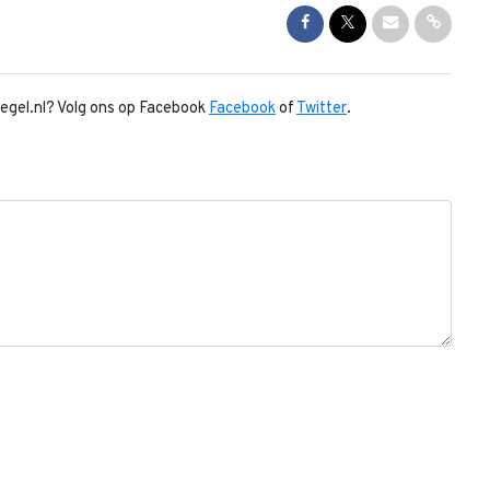
Share on Facebook
Share on Twitter
Share via Mai
Share l
piegel.nl? Volg ons op Facebook
Facebook
of
Twitter
.