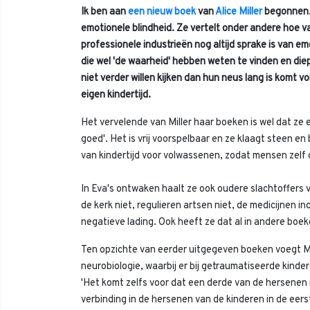
Ik ben aan
een nieuw boek
van
Alice Miller
begonnen.
emotionele blindheid. Ze vertelt onder andere hoe 
professionele industrieën nog altijd sprake is van 
die wel 'de waarheid' hebben weten te vinden en die
niet verder willen kijken dan hun neus lang is komt v
eigen kindertijd.
Het vervelende van Miller haar boeken is wel dat ze ei
goed'. Het is vrij voorspelbaar en ze klaagt steen 
van kindertijd voor volwassenen, zodat mensen zelf o
In Eva's ontwaken haalt ze ook oudere slachtoffers
de kerk niet, regulieren artsen niet, de medicijnen ind
negatieve lading. Ook heeft ze dat al in andere boe
Ten opzichte van eerder uitgegeven boeken voegt Mil
neurobiologie, waarbij er bij getraumatiseerde kinder
'Het komt zelfs voor dat een derde van de hersenen i
verbinding in de hersenen van de kinderen in de eer