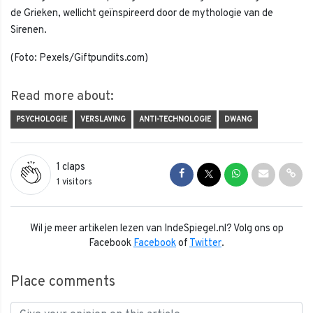
de Grieken, wellicht geïnspireerd door de mythologie van de
Sirenen.
(Foto: Pexels/Giftpundits.com)
Read more about:
PSYCHOLOGIE
VERSLAVING
ANTI-TECHNOLOGIE
DWANG
1
claps
Share on Facebook
Share on Twitter
Share on Whats
Share via 
Shar
1 visitors
Wil je meer artikelen lezen van IndeSpiegel.nl? Volg ons op
Facebook
Facebook
of
Twitter
.
Place comments