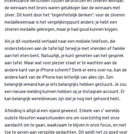
interessante verschillen tussen de bronzen en zilveren winnaar:
de winnaars met brons waren gelukkiger dan de winnaars met
zilver. Dit komt door het ‘tegenfeitelijk denken’: voor de zilveren
medaillewinnaar is het vergelijkingspunt anders: je hebt een
zilveren medaille gekregen, maar je had goud kunnen krijgen.
Als je dit voorbeeld vertaald naar een mobiele telefoon, die
ondersteboven aan de tafel ligt terwijl je met vrienden of familie
aan het eten bent. Natuurlijk, je kunt genieten van het gesprek
aan tafel. Maar wat voor plezier staat er te wachten aan de
andere kant van je iPhone scherm? Denk er eens over na. Aan de
andere kant van de iPhone kan letterlijk van alles zijn. Een
belangrijk iemand kan je iets belangrijks hebben gestuurd. Je zou
een nieuwe melding kunnen hebben op je Instagram account. Er
kan belangrijk wereldnieuws zijn dat je nog niet gehoord hebt.
Afleiding is altijd al een vijand geweest. Enkele van s’ werelds
oudste filosofen waarschuwden ons om voorzichtig met onze
aandacht om te gaan, waakzaam te blijven in onze focus, en niet
toe te geven aan verspilde gedachten. Dit geldt net zo goed voor