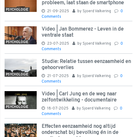
probleem, laat staan de smartphone
PSYCHOLOGIE
21-09-2025
by
Sjoerd Valkering
0
Comments
Video | Jan Bommerez - Leven in de
ventrale staat
PSYCHOLOGIE
23-07-2025
by
Sjoerd Valkering
0
Comments
Studie: Relatie tussen eenzaamheid en
gehoorverlies
PSYCHOLOGIE
21-07-2025
by
Sjoerd Valkering
0
Comments
Video | Carl Jung en de weg naar
zelfontwikkeling - documentaire
PSYCHOLOGIE
18-07-2025
by
Sjoerd Valkering
0
Comments
Effecten eenzaamheid nog altijd
onderschat bij bevolking én in de