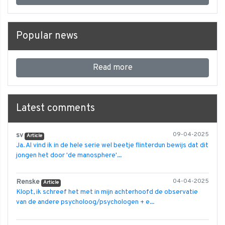
Popular news
Read more
Latest comments
sv
09-04-2025
Article
Ja. Al vind ik in de hele serie wel beetje flinterdun bewijs dat dit
jongen het door 'de manosphere'...
Renske
04-04-2025
Article
Klopt, ik schreef het met in mijn achterhoofd de observatie
van de andere psycholoog/psychologen + e...