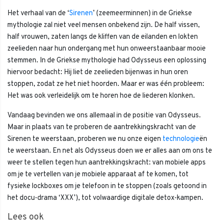
Het verhaal van de ‘
Sirenen
’ (zeemeerminnen) in de Griekse
mythologie zal niet veel mensen onbekend zijn. De half vissen,
half vrouwen, zaten langs de kliffen van de eilanden en lokten
zeelieden naar hun ondergang met hun onweerstaanbaar mooie
stemmen. In de Griekse mythologie had Odysseus een oplossing
hiervoor bedacht: Hij liet de zeelieden bijenwas in hun oren
stoppen, zodat ze het niet hoorden. Maar er was één probleem:
Het was ook verleidelijk om te horen hoe de liederen klonken.
Vandaag bevinden we ons allemaal in de positie van Odysseus.
Maar in plaats van te proberen de aantrekkingskracht van de
Sirenen te weerstaan, proberen we nu onze eigen
technologie
ën
te weerstaan. En net als Odysseus doen we er alles aan om ons te
weer te stellen tegen hun aantrekkingskracht: van mobiele apps
om je te vertellen van je mobiele apparaat af te komen, tot
fysieke lockboxes om je telefoon in te stoppen (zoals getoond in
het docu-drama ‘XXX’), tot volwaardige digitale detox-kampen.
Lees ook