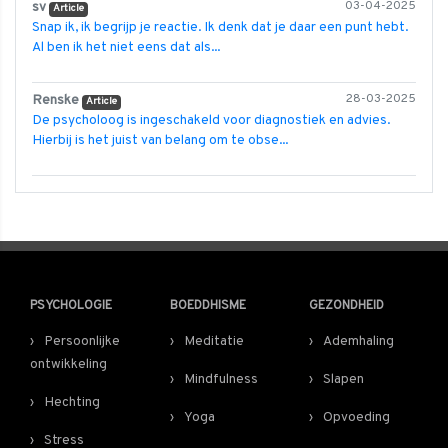
sv
03-04-2025
Article
Snap ik, ik begrijp je reactie. Ik denk dat je daar een punt hebt.
Al ben ik het niet eens dat als...
Renske
28-03-2025
Article
De psycholoog is ingeschakeld voor diagnostiek en advies.
Hierbij is het juist van belang om te obse...
PSYCHOLOGIE
BOEDDHISME
GEZONDHEID
Persoonlijke
Meditatie
Ademhaling
ontwikkeling
Mindfulness
Slapen
Hechting
Yoga
Opvoeding
Stress