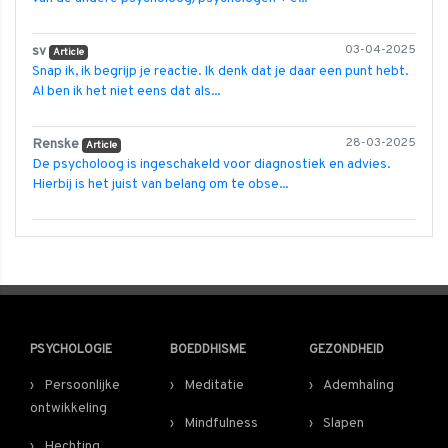
sv
03-04-2025
Article
Snap ik, ik begrijp je reactie. Ik denk dat je daar een punt hebt.
Al ben ik het niet eens dat als...
Renske
28-03-2025
Article
De psycholoog is ingeschakeld voor diagnostiek en advies.
Hierbij is het juist van belang om te obse...
PSYCHOLOGIE
BOEDDHISME
GEZONDHEID
Persoonlijke
Meditatie
Ademhaling
ontwikkeling
Mindfulness
Slapen
Hechting