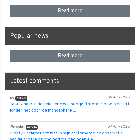
Read more
Popular news
Read more
Latest comments
sv
09-04-2025
Article
Ja. Al vind ik in de hele serie wel beetje flinterdun bewijs dat dit
jongen het door 'de manosphere'...
Renske
04-04-2025
Article
Klopt, ik schreef het met in mijn achterhoofd de observatie
van de andere psycholoog/psychologen + e...