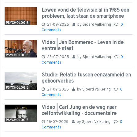
Lowen vond de televisie al in 1985 een
probleem, laat staan de smartphone
PSYCHOLOGIE
21-09-2025
by
Sjoerd Valkering
0
Comments
Video | Jan Bommerez - Leven in de
ventrale staat
PSYCHOLOGIE
23-07-2025
by
Sjoerd Valkering
0
Comments
Studie: Relatie tussen eenzaamheid en
gehoorverlies
PSYCHOLOGIE
21-07-2025
by
Sjoerd Valkering
0
Comments
Video | Carl Jung en de weg naar
zelfontwikkeling - documentaire
PSYCHOLOGIE
18-07-2025
by
Sjoerd Valkering
0
Comments