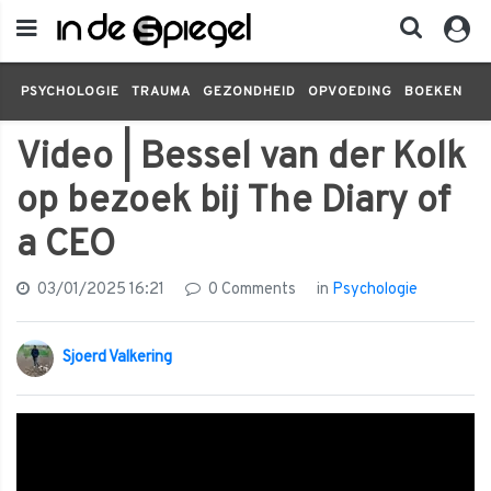
PSYCHOLOGIE
TRAUMA
GEZONDHEID
OPVOEDING
BOEKEN
FI
Video | Bessel van der Kolk
op bezoek bij The Diary of
a CEO
03/01/2025 16:21
0 Comments
in
Psychologie
Sjoerd Valkering