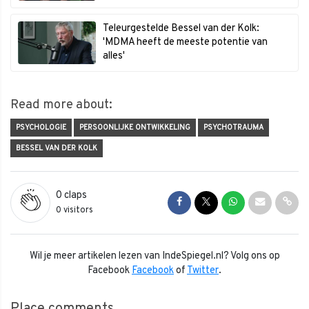
Teleurgestelde Bessel van der Kolk:
'MDMA heeft de meeste potentie van
alles'
Read more about:
PSYCHOLOGIE
PERSOONLIJKE ONTWIKKELING
PSYCHOTRAUMA
BESSEL VAN DER KOLK
0
claps
Share on Facebook
Share on Twitter
Share on Whats
Share via 
Shar
0 visitors
Wil je meer artikelen lezen van IndeSpiegel.nl? Volg ons op
Facebook
Facebook
of
Twitter
.
Place comments