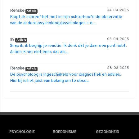
Renske
04-04-2025
Article
Klopt, ik schreef het met in mijn achterhoofd de observatie
van de andere psycholoog/psychologen + e...
sv
03-04-2025
Article
Snap ik, ik begrijp je reactie. Ik denk dat je daar een punt hebt.
Al ben ik het niet eens dat als...
Renske
28-03-2025
Article
De psycholoog is ingeschakeld voor diagnostiek en advies.
Hierbij is het juist van belang om te obse...
PSYCHOLOGIE
BOEDDHISME
GEZONDHEID