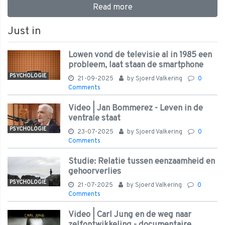
Read more
Just in
Lowen vond de televisie al in 1985 een
probleem, laat staan de smartphone
PSYCHOLOGIE
21-09-2025
by
Sjoerd Valkering
0
Comments
Video | Jan Bommerez - Leven in de
ventrale staat
PSYCHOLOGIE
23-07-2025
by
Sjoerd Valkering
0
Comments
Studie: Relatie tussen eenzaamheid en
gehoorverlies
PSYCHOLOGIE
21-07-2025
by
Sjoerd Valkering
0
Comments
Video | Carl Jung en de weg naar
zelfontwikkeling - documentaire