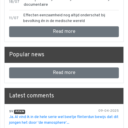
18/07
documentaire
Effecten eenzaamheid nog altijd onderschat bij
11/07
bevolking én in de medische wereld
Read more
Popular news
Read more
Latest comments
sv
09-04-2025
Article
Ja. Al vind ik in de hele serie wel beetje flinterdun bewijs dat dit
jongen het door 'de manosphere'...