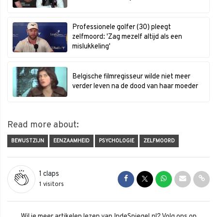
Professionele golfer (30) pleegt
zelfmoord: 'Zag mezelf altijd als een
mislukkeling'
Belgische filmregisseur wilde niet meer
verder leven na de dood van haar moeder
Read more about:
BEWUSTZIJN
EENZAAMHEID
PSYCHOLOGIE
ZELFMOORD
1
claps
Share on Facebook
Share on Twitter
Share on Whats
Share via 
Shar
1 visitors
Wil je meer artikelen lezen van IndeSpiegel.nl? Volg ons op