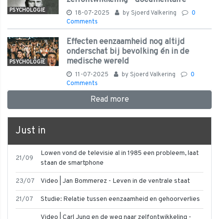
PSYCHOLOGIE
18-07-2025
by
Sjoerd Valkering
0
Comments
Effecten eenzaamheid nog altijd
onderschat bij bevolking én in de
medische wereld
PSYCHOLOGIE
11-07-2025
by
Sjoerd Valkering
0
Comments
Read more
Just in
Lowen vond de televisie al in 1985 een probleem, laat
21/09
staan de smartphone
23/07
Video | Jan Bommerez - Leven in de ventrale staat
21/07
Studie: Relatie tussen eenzaamheid en gehoorverlies
Video | Carl Jung en de weg naar zelfontwikkeling -