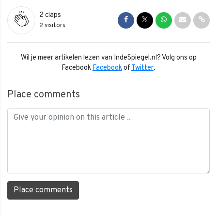
2
claps
Share on Facebook
Share on Twitter
Share on Whats
Share via 
Shar
2 visitors
Wil je meer artikelen lezen van IndeSpiegel.nl? Volg ons op
Facebook
Facebook
of
Twitter
.
Place comments
Place comments