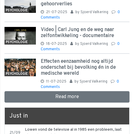
gehoorverlies
PSYCHOLOGIE
21-07-2025
by
Sjoerd Valkering
0
Comments
Video | Carl Jung en de weg naar
zelfontwikkeling - documentaire
PSYCHOLOGIE
18-07-2025
by
Sjoerd Valkering
0
Comments
Effecten eenzaamheid nog altijd
onderschat bij bevolking én in de
medische wereld
PSYCHOLOGIE
11-07-2025
by
Sjoerd Valkering
0
Comments
Read more
Just in
Lowen vond de televisie al in 1985 een probleem, laat
21/09