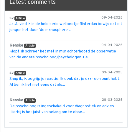
Latest comments
sv
09-04-2025
Article
Ja. Al vind ik in de hele serie wel beetje flinterdun bewijs dat dit
jongen het door 'de manosphere'...
Renske
04-04-2025
Article
Klopt, ik schreef het met in mijn achterhoofd de observatie
van de andere psycholoog/psychologen + e...
sv
03-04-2025
Article
Snap ik, ik begrijp je reactie. Ik denk dat je daar een punt hebt.
Al ben ik het niet eens dat als...
Renske
28-03-2025
Article
De psycholoog is ingeschakeld voor diagnostiek en advies.
Hierbij is het juist van belang om te obse...