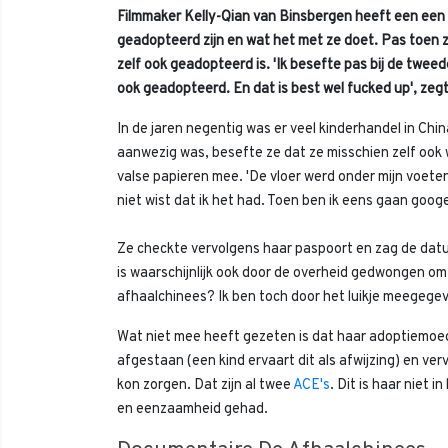
Filmmaker Kelly-Qian van Binsbergen heeft een een
geadopteerd zijn en wat het met ze doet. Pas toen z
zelf ook geadopteerd is. 'Ik besefte pas bij de tweede
ook geadopteerd. En dat is best wel fucked up', zegt
In de jaren negentig was er veel kinderhandel in Chi
aanwezig was, besefte ze dat ze misschien zelf ook
valse papieren mee. 'De vloer werd onder mijn voete
niet wist dat ik het had. Toen ben ik eens gaan goog
Ze checkte vervolgens haar paspoort en zag de dat
is waarschijnlijk ook door de overheid gedwongen om
afhaalchinees? Ik ben toch door het luikje meegege
Wat niet mee heeft gezeten is dat haar adoptiemoede
afgestaan (een kind ervaart dit als afwijzing) en ver
kon zorgen. Dat zijn al twee
ACE's
. Dit is haar niet 
en eenzaamheid gehad.