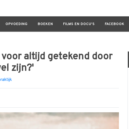
ijd getekend door adoptie: 'Mag ik hier wel zijn?'
OPVOEDING
BOEKEN
FILMS EN DOCU'S
FACEBOOK
voor altijd getekend door
el zijn?'
praktijk