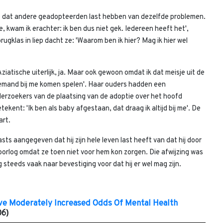
e dat andere geadopteerden last hebben van dezelfde problemen.
, kwam ik erachter: ik ben dus niet gek. Iedereen heeft het',
rugklas in liep dacht ze: 'Waarom ben ik hier? Mag ik hier wel
iatische uiterlijk, ja. Maar ook gewoon omdat ik dat meisje uit de
emand bij me komen spelen'. Haar ouders hadden een
erzoekers van de plaatsing van de adoptie over het hoofd
ekent: 'Ik ben als baby afgestaan, dat draag ik altijd bij me'. De
art.
s aangegeven dat hij zijn hele leven last heeft van dat hij door
e oorlog omdat ze toen niet voor hem kon zorgen. Die afwijzing was
g steeds vaak naar bevestiging voor dat hij er wel mag zijn.
ave Moderately Increased Odds Of Mental Health
06)