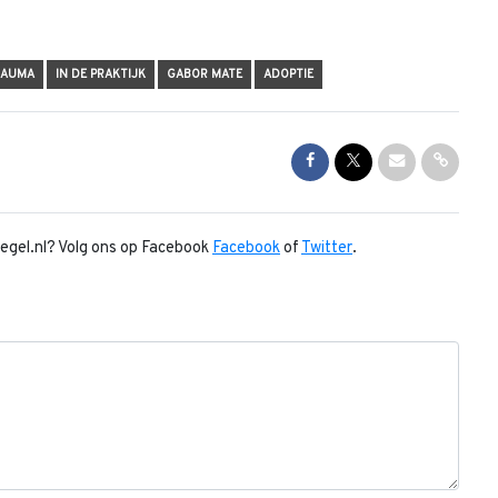
RAUMA
IN DE PRAKTIJK
GABOR MATE
ADOPTIE
Share on Facebook
Share on Twitter
Share via Mai
Share l
piegel.nl? Volg ons op Facebook
Facebook
of
Twitter
.