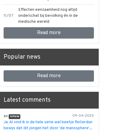
Effecten eenzaamheid nog altijd
11/07
onderschat bij bevolking én in de
medische wereld
Read more
Popular news
Read more
Latest comments
sv
09-04-2025
Article
Ja. Al vind ik in de hele serie wel beetje flinterdun
bewijs dat dit jongen het door 'de manosphere'...