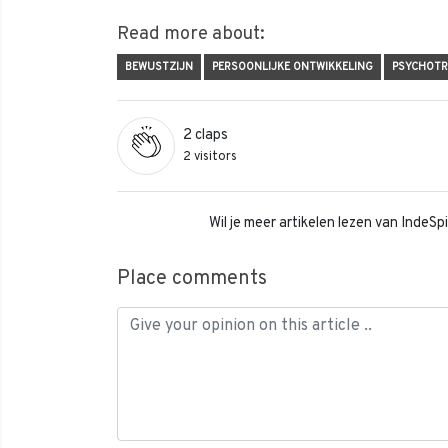
Read more about:
BEWUSTZIJN
PERSOONLIJKE ONTWIKKELING
PSYCHOT
2
claps
2 visitors
Wil je meer artikelen lezen van IndeS
Place comments