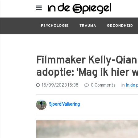
In de praktijk
Filmmaker Kelly-Qian voor alt
PSYCHOLOGIE
TRAUMA
GEZONDHEID
Filmmaker Kelly-Qian 
adoptie: 'Mag ik hier w
15/09/2023 15:38
0 Comments
in
In de 
Sjoerd Valkering