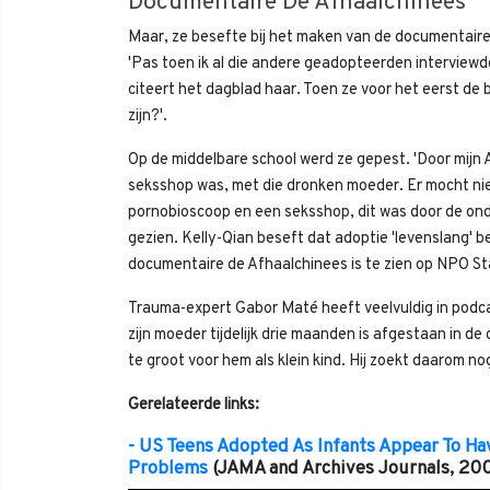
Documentaire De Afhaalchinees
Maar, ze besefte bij het maken van de documentair
'Pas toen ik al die andere geadopteerden interviewde
citeert het dagblad haar. Toen ze voor het eerst de b
zijn?'.
Op de middelbare school werd ze gepest. 'Door mijn Az
seksshop was, met die dronken moeder. Er mocht ni
pornobioscoop en een seksshop, dit was door de ond
gezien. Kelly-Qian beseft dat adoptie 'levenslang' bet
documentaire de Afhaalchinees is te zien op NPO St
Trauma-expert Gabor Maté heeft veelvuldig in podcast
zijn moeder tijdelijk drie maanden is afgestaan in d
te groot voor hem als klein kind. Hij zoekt daarom no
Gerelateerde links:
- US Teens Adopted As Infants Appear To H
Problems
(JAMA and Archives Journals, 20