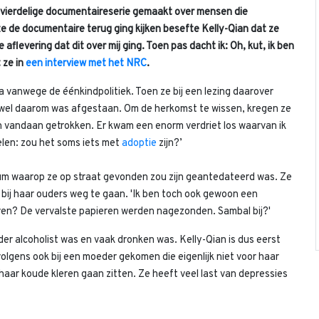
 vierdelige documentaireserie gemaakt over mensen die
e de documentaire terug ging kijken besefte Kelly-Qian dat ze
 aflevering dat dit over mij ging. Toen pas dacht ik: Oh, kut, ik ben
 ze in
een interview met het NRC
.
na vanwege de éénkindpolitiek. Toen ze bij een lezing daarover
 wel daarom was afgestaan. Om de herkomst te wissen, kregen ze
n vandaan getrokken. Er kwam een enorm verdriet los waarvan ik
elen: zou het soms iets met
adoptie
zijn?’
um waarop ze op straat gevonden zou zijn geantedateerd was. Ze
 bij haar ouders weg te gaan. 'Ik ben toch ook gewoon een
ven? De vervalste papieren werden nagezonden. Sambal bij?'
r alcoholist was en vaak dronken was. Kelly-Qian is dus eerst
volgens ook bij een moeder gekomen die eigenlijk niet voor haar
in haar koude kleren gaan zitten. Ze heeft veel last van depressies