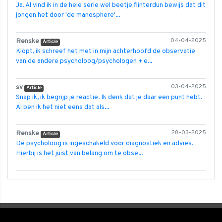
Ja. Al vind ik in de hele serie wel beetje flinterdun bewijs dat dit
jongen het door 'de manosphere'...
Renske
04-04-2025
Article
Klopt, ik schreef het met in mijn achterhoofd de observatie
van de andere psycholoog/psychologen + e...
sv
03-04-2025
Article
Snap ik, ik begrijp je reactie. Ik denk dat je daar een punt hebt.
Al ben ik het niet eens dat als...
Renske
28-03-2025
Article
De psycholoog is ingeschakeld voor diagnostiek en advies.
Hierbij is het juist van belang om te obse...