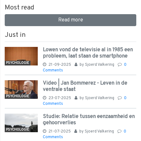
Most read
Read more
Just in
Lowen vond de televisie al in 1985 een
probleem, laat staan de smartphone
PSYCHOLOGIE
21-09-2025
by
Sjoerd Valkering
0
Comments
Video | Jan Bommerez - Leven in de
ventrale staat
PSYCHOLOGIE
23-07-2025
by
Sjoerd Valkering
0
Comments
Studie: Relatie tussen eenzaamheid en
gehoorverlies
PSYCHOLOGIE
21-07-2025
by
Sjoerd Valkering
0
Comments