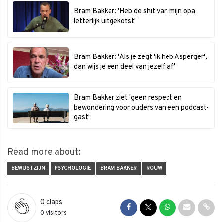
Bram Bakker: 'Heb de shit van mijn opa
letterlijk uitgekotst'
Bram Bakker: 'Als je zegt 'ik heb Asperger',
dan wijs je een deel van jezelf af'
Bram Bakker ziet 'geen respect en
bewondering voor ouders van een podcast-
gast'
Read more about:
BEWUSTZIJN
PSYCHOLOGIE
BRAM BAKKER
ROUW
0
claps
Share on Facebook
Share on Twitter
Share on Whats
Share via 
Shar
0 visitors