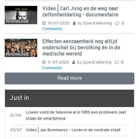
Video | Carl Jung en de weg naar
zelfontwikkeling - documentaire
PSYCHOLOGIE
18-07-2025
by
Sjoerd Valkering
0
Comments
Effecten eenzaamheid nog altijd
onderschat bij bevolking én in de
medische wereld
PSYCHOLOGIE
11-07-2025
by
Sjoerd Valkering
0
Comments
Read more
Just in
Lowen vond de televisie al in 1985 een probleem, laat
21/09
staan de smartphone
23/07
Video | Jan Bommerez - Leven in de ventrale staat