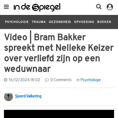
PSYCHOLOGIE
TRAUMA
GEZONDHEID
OPVOEDING
BOEKEN
FI
Video | Bram Bakker
spreekt met Nelleke Keizer
over verliefd zijn op een
weduwnaar
16/12/2024 18:02
0 Comments
in
Psychologie
Sjoerd Valkering