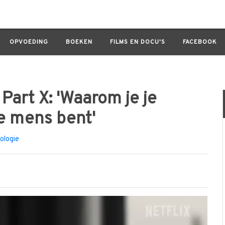
 'Waarom je je slecht voelt? Omdat je mens bent'
OPVOEDING
BOEKEN
FILMS EN DOCU'S
FACEBOOK
Part X: 'Waarom je je
je mens bent'
ologie