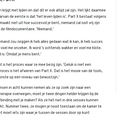
l, Part X.
rijgt met lijden en dat dit er ook altijd zal zijn. Het lijkt daarmee
arvan de eerste is dat 'het leven lijden is'. Part X bestaat volgens
aakt niet uit hoe succesvol je bent, niemand zal ooit vrij zijn
in de filmdocumentaire. 'Niemand.'
emand zou zeggen ik heb alles gedaan wat ik kan, ik heb succes
 voel me onzeker. Ik word 's ochtends wakker en voel me klote.
 is: Omdat je mens bent.'
s het proces waar ze mee bezig zijn. 'Geluk is niet een
oces is het afweren van Part X. Dat is het mooie van de tools,
minste op een niveau van bewustzijn.'
nsen in acht kunnen nemen als ze op zoek zijn naar een
therapie overwegen, moet je twee dingen helder krijgen bij de
inding met je maken? Als ze het niet in drie sessies kunnen
rkt. Nummer twee, ze mogen je nooit toestaan om de kamer te
 moet iets zijn waar je tussen de sessies door op kunt