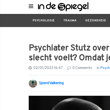
Psychologie
Psychiater Stutz over Part X:
PSYCHOLOGIE
TRAUMA
GEZONDHEID
Psychiater Stutz over 
slecht voelt? Omdat 
02/01/2023 16:47
0 Comments
in
Psych
Sjoerd Valkering