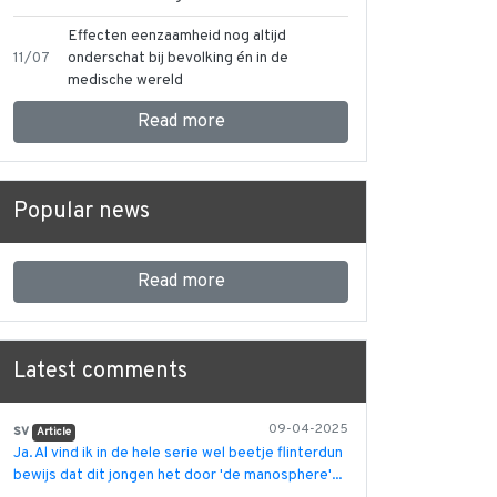
Effecten eenzaamheid nog altijd
11/07
onderschat bij bevolking én in de
medische wereld
Read more
Popular news
Read more
Latest comments
sv
09-04-2025
Article
Ja. Al vind ik in de hele serie wel beetje flinterdun
bewijs dat dit jongen het door 'de manosphere'...