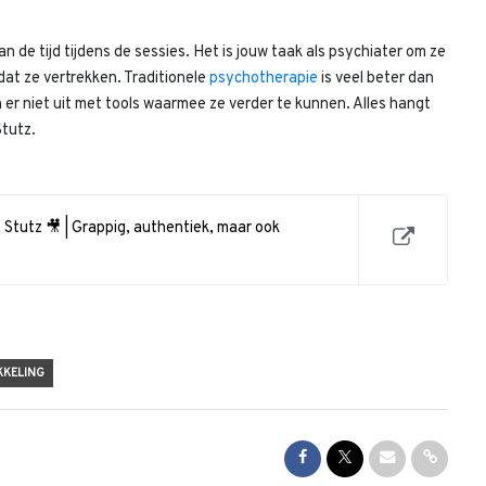
van de tijd tijdens de sessies. Het is jouw taak als psychiater om ze
dat ze vertrekken. Traditionele
psychotherapie
is veel beter dan
 er niet uit met tools waarmee ze verder te kunnen. Alles hangt
Stutz.
Stutz 🎥 | Grappig, authentiek, maar ook
KKELING
Share on Facebook
Share on Twitter
Share via Mai
Share l