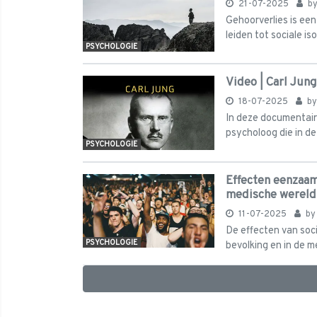
21-07-2025
b
Gehoorverlies is een
leiden tot sociale is
PSYCHOLOGIE
Video | Carl Jun
18-07-2025
b
In deze documentaire
psycholoog die in de
PSYCHOLOGIE
Effecten eenzaam
medische wereld
11-07-2025
b
De effecten van soci
PSYCHOLOGIE
bevolking en in de me