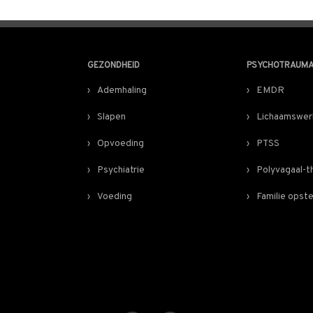
GEZONDHEID
PSYCHOTRAUM
Ademhaling
EMDR
Slapen
Lichaamswer
Opvoeding
PTSS
Psychiatrie
Polyvagaal-t
Voeding
Familie opste