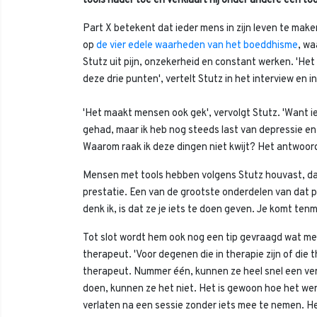
tools nader toe en verklaart hij onder andere één too
Part X betekent dat ieder mens in zijn leven te maken k
op
de vier edele waarheden van het boeddhisme
, wa
Stutz uit pijn, onzekerheid en constant werken. 'Het m
deze drie punten', vertelt Stutz in het interview en 
'Het maakt mensen ook gek', vervolgt Stutz. 'Want i
gehad, maar ik heb nog steeds last van depressie en
Waarom raak ik deze dingen niet kwijt? Het antwoord
Mensen met tools hebben volgens Stutz houvast, dat i
prestatie. Een van de grootste onderdelen van dat pr
denk ik, is dat ze je iets te doen geven. Je komt ten
Tot slot wordt hem ook nog een tip gevraagd wat me
therapeut. 'Voor degenen die in therapie zijn of die 
therapeut. Nummer één, kunnen ze heel snel een verb
doen, kunnen ze het niet. Het is gewoon hoe het we
verlaten na een sessie zonder iets mee te nemen. Het