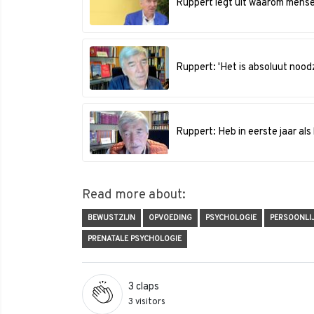
Ruppert legt uit waarom mense
Ruppert: 'Het is absoluut nood
Ruppert: Heb in eerste jaar als
Read more about:
BEWUSTZIJN
OPVOEDING
PSYCHOLOGIE
PERSOONLI
PRENATALE PSYCHOLOGIE
3
claps
3 visitors