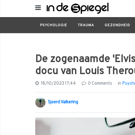
Psychologie
De zogenaamde 'Elvisbaby' wa
PSYCHOLOGIE
TRAUMA
GEZONDHEID
De zogenaamde 'Elvisb
docu van Louis Thero
18/10/2023 17:44
0 Comments
in
Psycho
Sjoerd Valkering