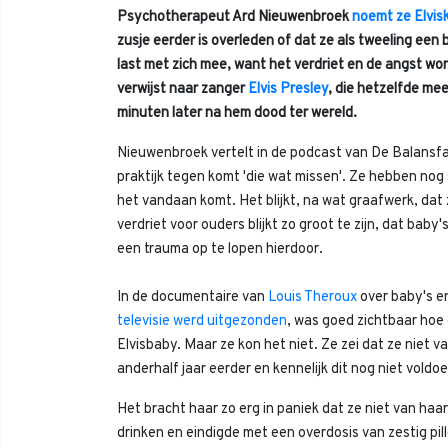
Psychotherapeut Ard Nieuwenbroek
noemt ze Elvis
zusje eerder is overleden of dat ze als tweeling een
last met zich mee, want het verdriet en de angst w
verwijst naar zanger
Elvis Presley
, die hetzelfde me
minuten later na hem dood ter wereld.
Nieuwenbroek vertelt in de podcast van De Balansfa
praktijk tegen komt 'die wat missen'. Ze hebben n
het vandaan komt. Het blijkt, na wat graafwerk, dat
verdriet voor ouders blijkt zo groot te zijn, dat baby
een trauma op te lopen hierdoor.
In de documentaire van
Louis Theroux
over baby's e
televisie werd uitgezonden
, was goed zichtbaar hoe
Elvisbaby. Maar ze kon het niet. Ze zei dat ze nie
anderhalf jaar eerder en kennelijk dit nog niet voldo
Het bracht haar zo erg in paniek dat ze niet van haar
drinken en eindigde met een overdosis van zestig pill