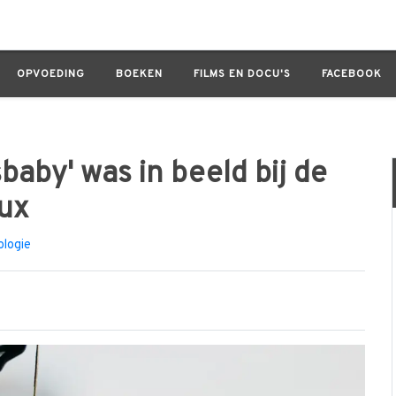
s in beeld bij de docu van Louis Theroux
OPVOEDING
BOEKEN
FILMS EN DOCU'S
FACEBOOK
aby' was in beeld bij de
ux
logie