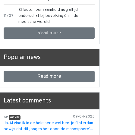
Effecten eenzaamheid nog altijd
11/07
onderschat bij bevolking én in de
medische wereld
Read more
Popular news
Read more
Latest comments
sv
09-04-2025
Article
Ja. Al vind ik in de hele serie wel beetje flinterdun
bewijs dat dit jongen het door 'de manosphere'...