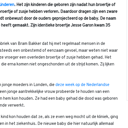
kinderen
. Het zijn kinderen die geboren zijn nadat hun broertje of
 broertje of zusje hebben verloren. Daardoor dragen zijn een zware
ordt onbewust door de ouders geprojecteerd op de baby. De naam
e heeft gemaakt. Zijn identieke broertje Jesse Garon kwam 35
briek van Bram Bakker dat hij met regelmaat mensen in de
og steeds een onbestemd of eenzaam gevoel, maar weten niet waar
 ze vroeger een overleden broertje of zusje hebben gehad. Het
's die erna komen niet ongeschonden uit de strijd komen. Zij lijken
n jonge moeders in Londen, die
deze week op de Nederlandse
 een jonge aantrekkelijke vrouw probeerde te houden van een
t van hem kon houden. Ze had een baby gehad die dood was geboren
ende verwerkt.
 kind kon houden dat ze, als ze even weg mocht uit de kliniek, ging
en in het ziekenhuis. De nieuwe baby die hier natuurlijk allemaal