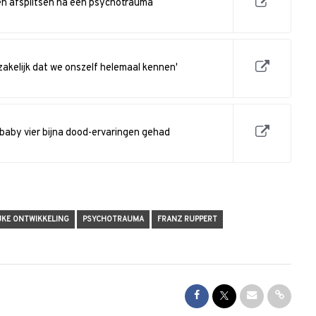
n afsplitsen na een psychotrauma
zakelijk dat we onszelf helemaal kennen'
 baby vier bijna dood-ervaringen gehad
JKE ONTWIKKELING
PSYCHOTRAUMA
FRANZ RUPPERT
Share on Facebook
Share on Twitter
Share via Mai
Share l