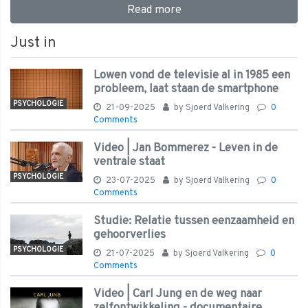
Read more
Just in
Lowen vond de televisie al in 1985 een
probleem, laat staan de smartphone
PSYCHOLOGIE
21-09-2025
by
Sjoerd Valkering
0
Comments
Video | Jan Bommerez - Leven in de
ventrale staat
PSYCHOLOGIE
23-07-2025
by
Sjoerd Valkering
0
Comments
Studie: Relatie tussen eenzaamheid en
gehoorverlies
PSYCHOLOGIE
21-07-2025
by
Sjoerd Valkering
0
Comments
Video | Carl Jung en de weg naar
zelfontwikkeling - documentaire