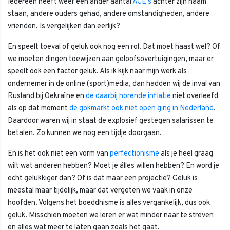
Iedereen heeft weer een ander aantal
ACE's
achter zijn naam
staan, andere ouders gehad, andere omstandigheden, andere
vrienden. Is vergelijken dan eerlijk?
En speelt toeval of geluk ook nog een rol. Dat moet haast wel? Of
we moeten dingen toewijzen aan geloofsovertuigingen, maar er
speelt ook een factor geluk. Als ik kijk naar mijn werk als
ondernemer in de online (sport)media, dan hadden wij de inval van
Rusland bij Oekraïne en
de daarbij horende inflatie
niet overleefd
als op dat moment
de gokmarkt ook niet open ging in Nederland
.
Daardoor waren wij in staat de explosief gestegen salarissen te
betalen. Zo kunnen we nog een tijdje doorgaan.
En is het ook niet een vorm van
perfectionisme
als je heel graag
wilt wat anderen hebben? Moet je álles willen hebben? En word je
echt gelukkiger dan? Of is dat maar een projectie? Geluk is
meestal maar tijdelijk, maar dat vergeten we vaak in onze
hoofden. Volgens het boeddhisme is alles vergankelijk, dus ook
geluk. Misschien moeten we leren er wat minder naar te streven
en alles wat meer te laten gaan zoals het gaat.