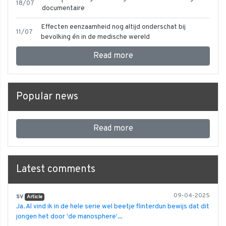
18/07
documentaire
Effecten eenzaamheid nog altijd onderschat bij
11/07
bevolking én in de medische wereld
Read more
Popular news
Read more
Latest comments
sv
09-04-2025
Article
Ja. Al vind ik in de hele serie wel beetje flinterdun bewijs dat dit
jongen het door 'de manosphere'...