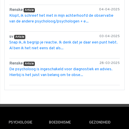
Renske
04-04-2025
Article
Klopt, ik schreef het met in mijn achterhoofd de observatie
van de andere psycholoog/psychologen + e...
sv
03-04-2025
Article
Snap ik, ik begrijp je reactie. Ik denk dat je daar een punt hebt.
Al ben ik het niet eens dat als...
Renske
28-03-2025
Article
De psycholoog is ingeschakeld voor diagnostiek en advies.
Hierbij is het juist van belang om te obse...
PSYCHOLOGIE
BOEDDHISME
GEZONDHEID