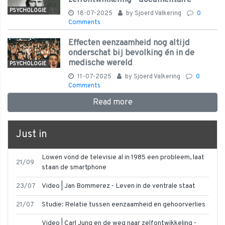
PSYCHOLOGIE
18-07-2025
by
Sjoerd Valkering
0
Comments
Effecten eenzaamheid nog altijd
onderschat bij bevolking én in de
medische wereld
PSYCHOLOGIE
11-07-2025
by
Sjoerd Valkering
0
Comments
Read more
Just in
Lowen vond de televisie al in 1985 een probleem, laat
21/09
staan de smartphone
23/07
Video | Jan Bommerez - Leven in de ventrale staat
21/07
Studie: Relatie tussen eenzaamheid en gehoorverlies
Video | Carl Jung en de weg naar zelfontwikkeling -