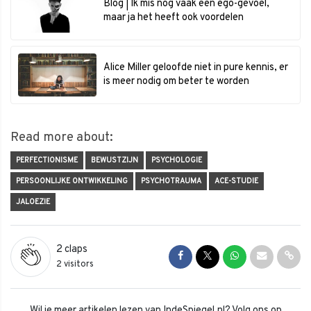
Blog | Ik mis nog vaak een ego-gevoel,
maar ja het heeft ook voordelen
Alice Miller geloofde niet in pure kennis, er
is meer nodig om beter te worden
Read more about:
PERFECTIONISME
BEWUSTZIJN
PSYCHOLOGIE
PERSOONLIJKE ONTWIKKELING
PSYCHOTRAUMA
ACE-STUDIE
JALOEZIE
2
claps
Share on Facebook
Share on Twitter
Share on Whats
Share via 
Shar
2 visitors
Wil je meer artikelen lezen van IndeSpiegel.nl? Volg ons op